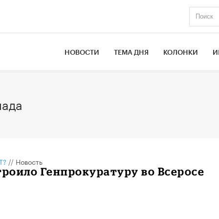
НОВОСТИ
ТЕМА ДНЯ
КОЛОНКИ
И
иада
Т?
//
Новость
троило Генпрокуратуру во Всеросе