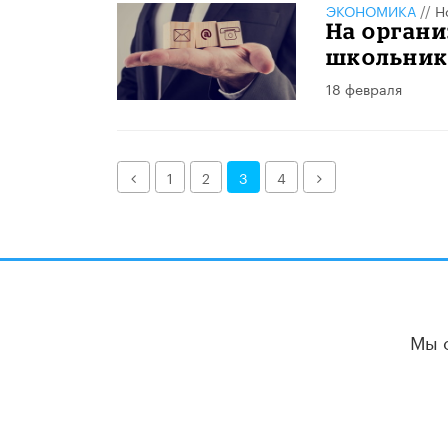
ЭКОНОМИКА
//
Н
На орган
школьник
18 февраля
Назад
Далее
1
2
3
4
Мы 