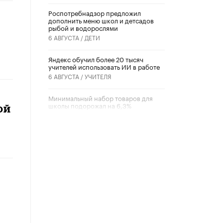
Роспотребнадзор предложил
дополнить меню школ и детсадов
рыбой и водорослями
6 АВГУСТА /
ДЕТИ
​Яндекс обучил более 20 тысяч
учителей использовать ИИ в работе
6 АВГУСТА /
УЧИТЕЛЯ
Минимальный набор товаров для
школы подорожал на 6,3%
ой
5 АВГУСТА /
ШКОЛЬНИКИ
Вышел в свет новый номер научно-
публицистического журнала
«Образовательная политика» № 2
(2026)
3 ИЮЛЯ /
АНОНС
Школьники и студенты Москвы
почтили память героев Великой
Отечественной войны
22 ИЮНЯ /
ГОРОДСКОЕ ОБРАЗОВАНИЕ