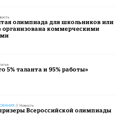
вость
ятая олимпиада для школьников или
в организована коммерческими
ями
татья
это 5% таланта и 95% работы»
ЗОВАНИЯ
//
Новость
 призеры Всероссийской олимпиады