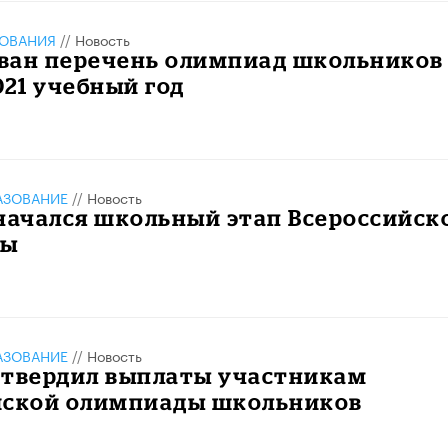
ЗОВАНИЯ
//
Новость
ван перечень олимпиад школьников
021 учебный год
АЗОВАНИЕ
//
Новость
начался школьный этап Всероссийск
ды
АЗОВАНИЕ
//
Новость
 утвердил выплаты участникам
йской олимпиады школьников