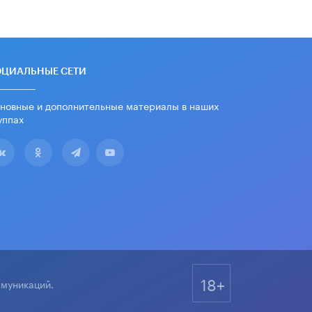
дипломы только из-за не
пройденного антиплагиата
5 ИЮНЯ /
ЧТО ПРОИСХОДИТ?
Минпросвещения просят добавить в
школьные учебники примеры
ОЦИАЛЬНЫЕ СЕТИ
женщин-инженеров
5 ИЮНЯ /
УЧЕБНИКИ
новные и дополнительные материалы в наших
уппах
Уличенный в списывании школьник
вернул себе призовое место на
олимпиаде через суд
5 ИЮНЯ /
ЧТО ПРОИСХОДИТ?
«Евгений Онегин» станет
обязательным для повторения в 10–
11-х классах
4 ИЮНЯ /
КАЧЕСТВО ОБРАЗОВАНИЯ
В Общественной палате предложили
шить школьную форму с учетом
национальных традиций регионов
18+
ммуникаций.
4 ИЮНЯ /
ШКОЛЬНИКИ