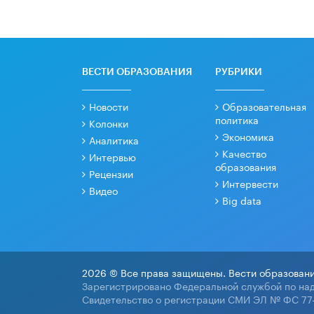
ВЕСТИ ОБРАЗОВАНИЯ
РУБРИКИ
Новости
Образовательная
политика
Колонки
Экономика
Аналитика
Качество
Интервью
образования
Рецензии
Интервести
Видео
Big data
2026 © Все права защищены. Вести образовани
Зарегистрировано Федеральной службой по над
Свидетельство о регистрации СМИ ЭЛ № ФС 77-