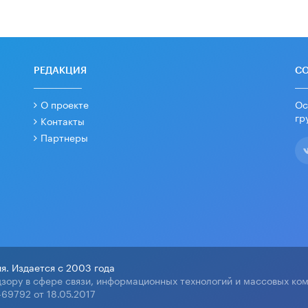
РЕДАКЦИЯ
С
О проекте
Ос
гр
Контакты
Партнеры
я. Издается с 2003 года
зору в сфере связи, информационных технологий и массовых ко
69792 от 18.05.2017