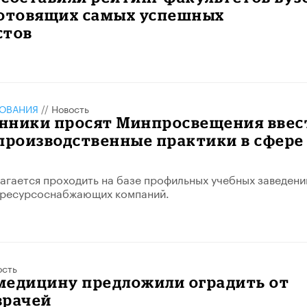
готовящих самых успешных
стов
ЗОВАНИЯ
//
Новость
нники просят Минпросвещения ввес
производственные практики в сфере
агается проходить на базе профильных учебных заведени
 ресурсоснабжающих компаний.
ость
медицину предложили оградить от
врачей