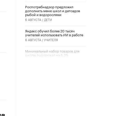
Роспотребнадзор предложил
дополнить меню школ и детсадов
рыбой и водорослями
6 АВГУСТА /
ДЕТИ
​Яндекс обучил более 20 тысяч
учителей использовать ИИ в работе
6 АВГУСТА /
УЧИТЕЛЯ
Минимальный набор товаров для
школы подорожал на 6,3%
5 АВГУСТА /
ШКОЛЬНИКИ
Вышел в свет новый номер научно-
публицистического журнала
«Образовательная политика» № 2
(2026)
3 ИЮЛЯ /
АНОНС
Школьники и студенты Москвы
почтили память героев Великой
Отечественной войны
22 ИЮНЯ /
ГОРОДСКОЕ ОБРАЗОВАНИЕ
ов