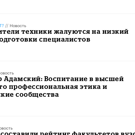
Т?
//
Новость
ители техники жалуются на низкий
подготовки специалистов
овость
р Адамский: Воспитание в высшей
то профессиональная этика и
ские сообщества
овость
составили рейтинг факультетов вуз