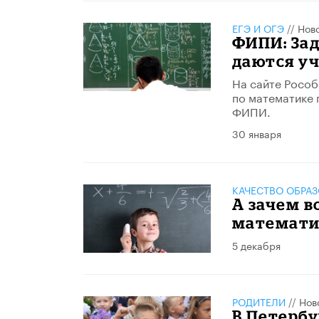
ЕГЭ И ОГЭ
//
Нов
ФИПИ: Зад
даются у
На сайте Росо
по математике 
ФИПИ.​
30 января
КАЧЕСТВО ОБРА
А зачем 
математик
5 декабря
РОДИТЕЛИ
//
Нов
В Петербу