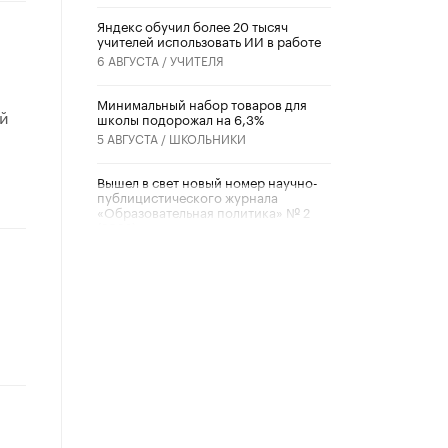
​Яндекс обучил более 20 тысяч
учителей использовать ИИ в работе
6 АВГУСТА /
УЧИТЕЛЯ
Минимальный набор товаров для
й
школы подорожал на 6,3%
5 АВГУСТА /
ШКОЛЬНИКИ
Вышел в свет новый номер научно-
публицистического журнала
«Образовательная политика» № 2
(2026)
3 ИЮЛЯ /
АНОНС
Школьники и студенты Москвы
почтили память героев Великой
Отечественной войны
22 ИЮНЯ /
ГОРОДСКОЕ ОБРАЗОВАНИЕ
«Егор, давай во двор!»
22 ИЮНЯ /
АНОНС
Из закона о регулировании ИИ