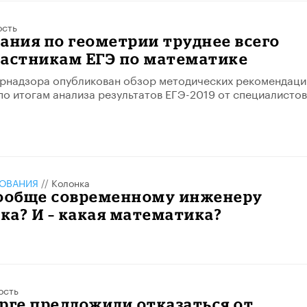
ость
ания по геометрии труднее всего
частникам ЕГЭ по математике
брнадзора опубликован обзор методических рекомендаци
по итогам анализа результатов ЕГЭ-2019 от специалистов
ЗОВАНИЯ
//
Колонка
вообще современному инженеру
а? И – какая математика?
ость
рге предложили отказаться от