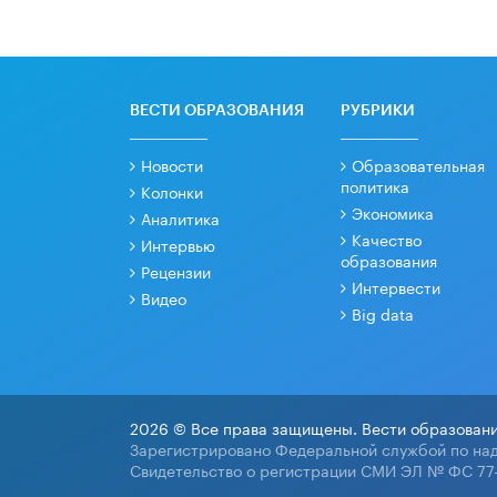
ВЕСТИ ОБРАЗОВАНИЯ
РУБРИКИ
Новости
Образовательная
политика
Колонки
Экономика
Аналитика
Качество
Интервью
образования
Рецензии
Интервести
Видео
Big data
2026 © Все права защищены. Вести образовани
Зарегистрировано Федеральной службой по над
Свидетельство о регистрации СМИ ЭЛ № ФС 77-