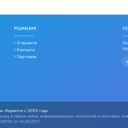
РЕДАКЦИЯ
С
О проекте
Ос
гр
Контакты
Партнеры
я. Издается с 2003 года
зору в сфере связи, информационных технологий и массовых ко
69792 от 18.05.2017