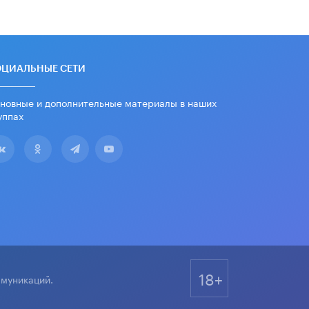
дипломы только из-за не
пройденного антиплагиата
5 ИЮНЯ /
ЧТО ПРОИСХОДИТ?
Минпросвещения просят добавить в
ОЦИАЛЬНЫЕ СЕТИ
школьные учебники примеры
женщин-инженеров
5 ИЮНЯ /
УЧЕБНИКИ
новные и дополнительные материалы в наших
уппах
Уличенный в списывании школьник
вернул себе призовое место на
олимпиаде через суд
5 ИЮНЯ /
ЧТО ПРОИСХОДИТ?
«Евгений Онегин» станет
обязательным для повторения в 10–
11-х классах
4 ИЮНЯ /
КАЧЕСТВО ОБРАЗОВАНИЯ
В Общественной палате предложили
шить школьную форму с учетом
18+
национальных традиций регионов
ммуникаций.
4 ИЮНЯ /
ШКОЛЬНИКИ