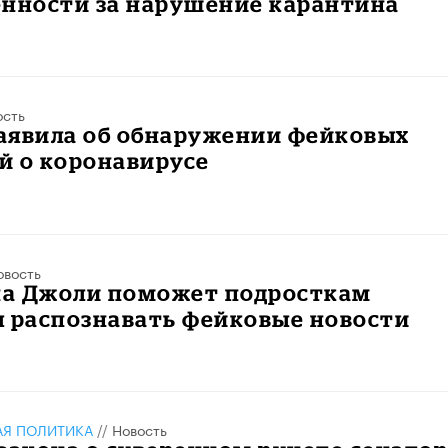
енности за нарушение карантина
ость
заявила об обнаружении фейковых
й о коронавирусе
овость
а Джоли поможет подросткам
я распознавать фейковые новости
АЯ ПОЛИТИКА
//
Новость