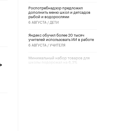
Роспотребнадзор предложил
дополнить меню школ и детсадов
рыбой и водорослями
6 АВГУСТА /
ДЕТИ
​Яндекс обучил более 20 тысяч
учителей использовать ИИ в работе
6 АВГУСТА /
УЧИТЕЛЯ
Минимальный набор товаров для
школы подорожал на 6,3%
ь
5 АВГУСТА /
ШКОЛЬНИКИ
Вышел в свет новый номер научно-
публицистического журнала
«Образовательная политика» № 2
(2026)
3 ИЮЛЯ /
АНОНС
Школьники и студенты Москвы
почтили память героев Великой
Отечественной войны
22 ИЮНЯ /
ГОРОДСКОЕ ОБРАЗОВАНИЕ