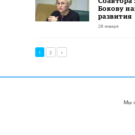
Соавтора 
Бокову н
развития
28 января
Далее
1
2
Мы 