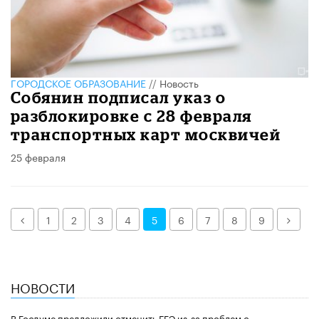
ГОРОДСКОЕ ОБРАЗОВАНИЕ
//
Новость
Собянин подписал указ о
разблокировке с 28 февраля
транспортных карт москвичей
25 февраля
Назад
Дале
1
2
3
4
5
6
7
8
9
НОВОСТИ
В Госдуме предложили отменить ЕГЭ из-за проблем с