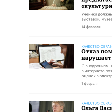
«культур
Ученики должны
выставок, музе
14 февраля
КАЧЕСТВО ОБРА
Отказ пом
нарушает
С внедрением н
в интернете по
оценок в элект
1 февраля
КАЧЕСТВО ОБРА
Ольга Вас