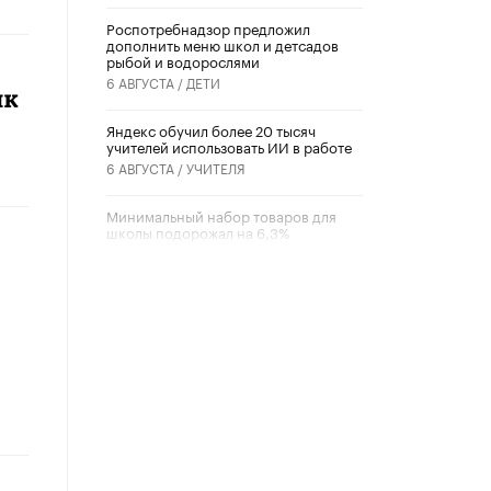
Роспотребнадзор предложил
дополнить меню школ и детсадов
рыбой и водорослями
6 АВГУСТА /
ДЕТИ
ик
​Яндекс обучил более 20 тысяч
учителей использовать ИИ в работе
6 АВГУСТА /
УЧИТЕЛЯ
Минимальный набор товаров для
школы подорожал на 6,3%
5 АВГУСТА /
ШКОЛЬНИКИ
Вышел в свет новый номер научно-
публицистического журнала
«Образовательная политика» № 2
(2026)
3 ИЮЛЯ /
АНОНС
Школьники и студенты Москвы
почтили память героев Великой
Отечественной войны
22 ИЮНЯ /
ГОРОДСКОЕ ОБРАЗОВАНИЕ