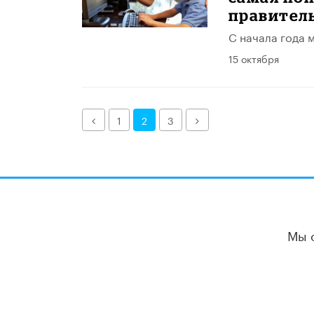
правител
С начала года 
15 октября
Назад
Далее
1
2
3
Мы 