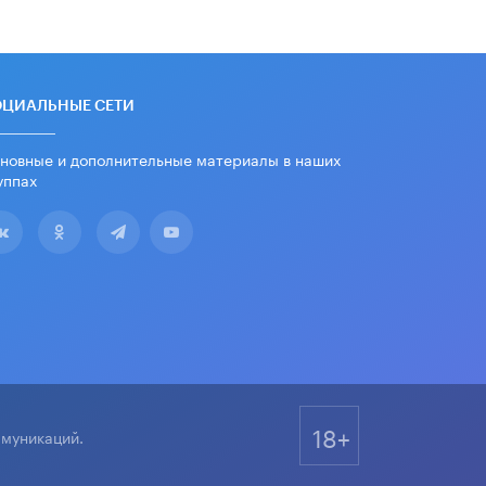
В Госдуме предложили ввести
онлайн-формат для апелляций ЕГЭ
3 ИЮНЯ /
ЕГЭ И ОГЭ
​Яндекс выпустил бесплатный курс
ОЦИАЛЬНЫЕ СЕТИ
по защите от ИИ-мошенничества
2 ИЮНЯ /
BIG DATA
новные и дополнительные материалы в наших
уппах
В России начнут применять новые
подходы к разрешению конфликтов
в школах
2 ИЮНЯ /
ПОДРОСТКИ
Академик РАН предупредил, что
ChatGPT отучит школьников думать
1 ИЮНЯ /
ШКОЛЬНИКИ
18+
ммуникаций.