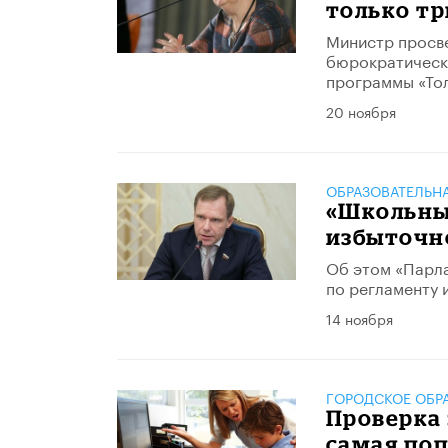
только т
Министр просве
бюрократическу
программы «Тол
20 ноября
ОБРАЗОВАТЕЛЬН
«Школьны
избыточн
Об этом «Парла
по регламенту 
14 ноября
ГОРОДСКОЕ ОБР
Проверка 
самая поп