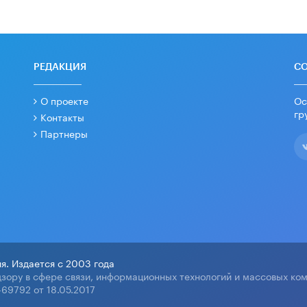
РЕДАКЦИЯ
С
О проекте
Ос
гр
Контакты
Партнеры
я. Издается с 2003 года
зору в сфере связи, информационных технологий и массовых ко
69792 от 18.05.2017