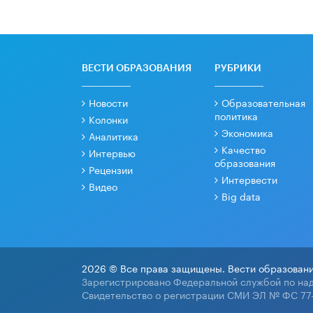
ВЕСТИ ОБРАЗОВАНИЯ
РУБРИКИ
Новости
Образовательная
политика
Колонки
Экономика
Аналитика
Качество
Интервью
образования
Рецензии
Интервести
Видео
Big data
2026 © Все права защищены. Вести образовани
Зарегистрировано Федеральной службой по над
Свидетельство о регистрации СМИ ЭЛ № ФС 77-