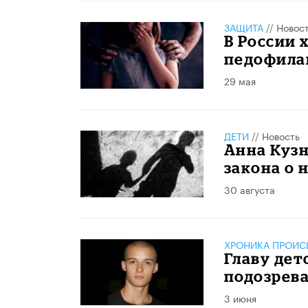
ЗАЩИТА
//
Новос
В России 
педофил
29 мая
ДЕТИ
//
Новость
Анна Кузн
закона о 
30 августа
ХРОНИКА ПРОИС
Главу дет
подозрев
3 июня