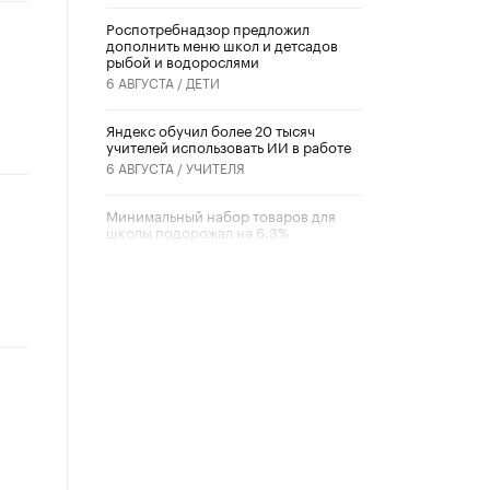
Роспотребнадзор предложил
дополнить меню школ и детсадов
рыбой и водорослями
6 АВГУСТА /
ДЕТИ
​Яндекс обучил более 20 тысяч
учителей использовать ИИ в работе
6 АВГУСТА /
УЧИТЕЛЯ
Минимальный набор товаров для
школы подорожал на 6,3%
5 АВГУСТА /
ШКОЛЬНИКИ
Вышел в свет новый номер научно-
публицистического журнала
«Образовательная политика» № 2
(2026)
3 ИЮЛЯ /
АНОНС
Школьники и студенты Москвы
почтили память героев Великой
Отечественной войны
22 ИЮНЯ /
ГОРОДСКОЕ ОБРАЗОВАНИЕ