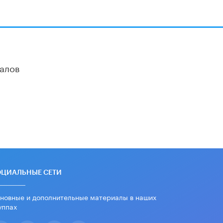
школы устные переходные экзамены
9 ИЮНЯ /
КАЧЕСТВО ОБРАЗОВАНИЯ
​Объединяя дошкольный мир
8 ИЮНЯ /
АНОНС
«Сколково» и ГК «Просвещение»
алов
анонсировали запуск акселератора
технологических решений для всех
уровней образования
8 ИЮНЯ /
ЧТО ПРОИСХОДИТ?
Рособрнадзор ответил на жалобы
школьников на ошибки в ЕГЭ по
русскому
8 ИЮНЯ /
ЕГЭ И ОГЭ
Школа «СКОЛКА» и Госкорпорация
«Росатом» подписали соглашение о
ОЦИАЛЬНЫЕ СЕТИ
сотрудничестве
8 ИЮНЯ /
ОБРАЗОВАТЕЛЬНАЯ
новные и дополнительные материалы в наших
ПОЛИТИКА
уппах
Депутаты призвали не отклонять