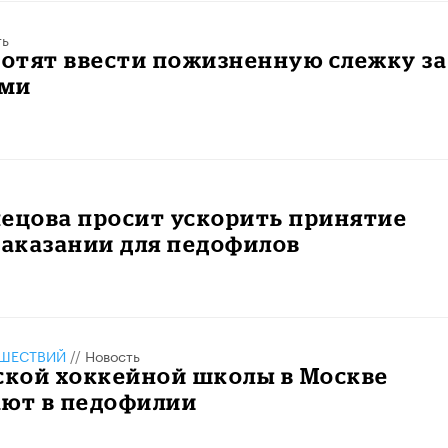
ть
хотят ввести пожизненную слежку за
ами
ецова просит ускорить принятие
наказании для педофилов
ШЕСТВИЙ
//
Новость
ской хоккейной школы в Москве
ают в педофилии