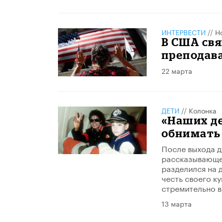
ИНТЕРВЕСТИ
//
Н
В США св
преподава
22 марта
ДЕТИ
//
Колонка
«Наших де
обнимать 
После выхода д
рассказывающем
разделился на 
честь своего к
стремительно в
13 марта