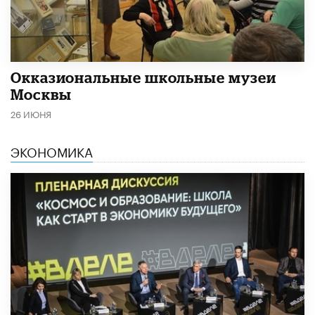
​Окказиональные школьные музеи
Москвы
26 ИЮНЯ
ЭКОНОМИКА