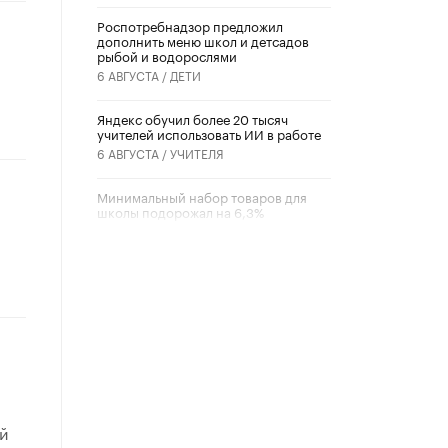
Роспотребнадзор предложил
дополнить меню школ и детсадов
рыбой и водорослями
6 АВГУСТА /
ДЕТИ
​Яндекс обучил более 20 тысяч
учителей использовать ИИ в работе
6 АВГУСТА /
УЧИТЕЛЯ
Минимальный набор товаров для
школы подорожал на 6,3%
5 АВГУСТА /
ШКОЛЬНИКИ
Вышел в свет новый номер научно-
публицистического журнала
«Образовательная политика» № 2
(2026)
3 ИЮЛЯ /
АНОНС
Школьники и студенты Москвы
почтили память героев Великой
Отечественной войны
й
22 ИЮНЯ /
ГОРОДСКОЕ ОБРАЗОВАНИЕ