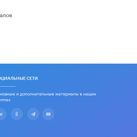
дипломы только из-за не
пройденного антиплагиата
алов
5 ИЮНЯ /
ЧТО ПРОИСХОДИТ?
Минпросвещения просят добавить в
школьные учебники примеры
женщин-инженеров
5 ИЮНЯ /
УЧЕБНИКИ
Уличенный в списывании школьник
вернул себе призовое место на
олимпиаде через суд
5 ИЮНЯ /
ЧТО ПРОИСХОДИТ?
ОЦИАЛЬНЫЕ СЕТИ
«Евгений Онегин» станет
обязательным для повторения в 10–
11-х классах
новные и дополнительные материалы в наших
уппах
4 ИЮНЯ /
КАЧЕСТВО ОБРАЗОВАНИЯ
В Общественной палате предложили
шить школьную форму с учетом
национальных традиций регионов
4 ИЮНЯ /
ШКОЛЬНИКИ