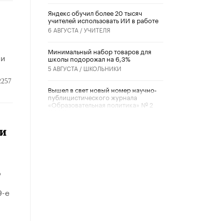
​Яндекс обучил более 20 тысяч
учителей использовать ИИ в работе
6 АВГУСТА /
УЧИТЕЛЯ
Минимальный набор товаров для
 и
школы подорожал на 6,3%
5 АВГУСТА /
ШКОЛЬНИКИ
2257
Вышел в свет новый номер научно-
публицистического журнала
«Образовательная политика» № 2
(2026)
3 ИЮЛЯ /
АНОНС
 и
Школьники и студенты Москвы
почтили память героев Великой
Отечественной войны
22 ИЮНЯ /
ГОРОДСКОЕ ОБРАЗОВАНИЕ
о
«Егор, давай во двор!»
9-е
22 ИЮНЯ /
АНОНС
Из закона о регулировании ИИ