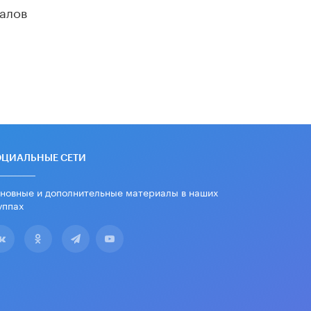
алов
11 ИЮНЯ /
ВОСПИТАНИЕ
​Как будущие реставраторы –
студенты столичного колледжа,
помогают восстанавливать
культурные и исторические объекты
11 ИЮНЯ /
ГОРОДСКОЕ ОБРАЗОВАНИЕ
​Почти 50 новых объектов
образования открыли в этом
учебном году в Москве
10 ИЮНЯ /
ГОРОДСКОЕ ОБРАЗОВАНИЕ
ОЦИАЛЬНЫЕ СЕТИ
Госдума приняла закон о детских
новные и дополнительные материалы в наших
SIM-картах
уппах
10 ИЮНЯ /
ДЕТИ
Глава СПЧ предложил вернуть в
школы устные переходные экзамены
9 ИЮНЯ /
КАЧЕСТВО ОБРАЗОВАНИЯ
​Объединяя дошкольный мир
8 ИЮНЯ /
АНОНС