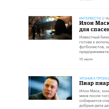
ИНТЕРВЕСТИ
//
Н
Илон Маск
для спас
Известный бизн
готова к испол
футболистов, з
предпринимател
10 июля
ХРОНИКА ПРОИС
Пиар пиар
Илон Маск, кон
меня после тог
собирается спа
добрые дела де