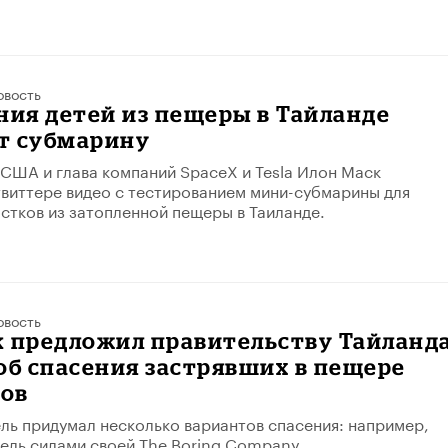
овость
ния детей из пещеры в Тайланде
т субмарину
США и глава компаний SpaceX и Tesla Илон Маск
твиттере видео с тестированием мини-субмарины для
стков из затопленной пещеры в Таиланде.
овость
к предложил правительству Тайланд
об спасения застрявших в пещере
ов
ь придумал несколько вариантов спасения: например,
ель силами своей The Boring Company.