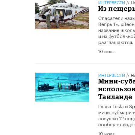
ИНТЕРВЕСТИ
//
Н
Из пещеры
Спасатели назы
Вепрь 1», «Лесн
название школы
и их футбольно
разглашаются.
10 июля
ИНТЕРВЕСТИ
//
Н
Мини-суб
использов
Таиланде
Глава Tesla и 
мини-субмарину
ловушке 12 под
сообщает издан
10 июля