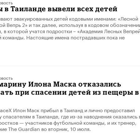
овость
 в Таиланде вывели всех детей
вают эвакуированных детей кодовыми именами: «Лесной
ой Вепрь 2» и так далее, используя в кодовом обозначени
, в которой учатся подростки – «Академия Лесных Вепрей
й команды. Настоящие имена пострадавших пока не
овость
марину Илона Маска отказались
ать при спасении детей из пещеры в
SpaceX Илон Маск прибыл в Таиланд и лично предоставил
 спасателям в Таиланде, где из-за наводнения оказались 
ростков — участников футбольной команды, и их тренер,
ие The Guardian во вторник, 10 июля.