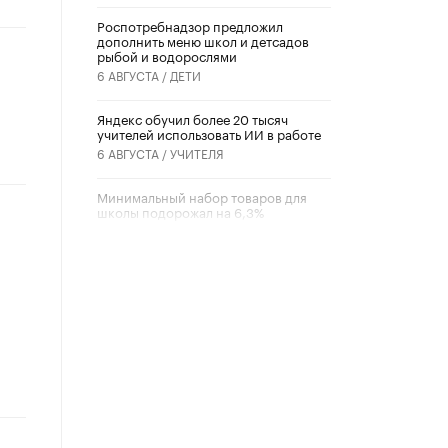
Роспотребнадзор предложил
дополнить меню школ и детсадов
рыбой и водорослями
6 АВГУСТА /
ДЕТИ
​Яндекс обучил более 20 тысяч
учителей использовать ИИ в работе
6 АВГУСТА /
УЧИТЕЛЯ
Минимальный набор товаров для
школы подорожал на 6,3%
5 АВГУСТА /
ШКОЛЬНИКИ
Вышел в свет новый номер научно-
публицистического журнала
«Образовательная политика» № 2
(2026)
3 ИЮЛЯ /
АНОНС
Школьники и студенты Москвы
почтили память героев Великой
Отечественной войны
22 ИЮНЯ /
ГОРОДСКОЕ ОБРАЗОВАНИЕ