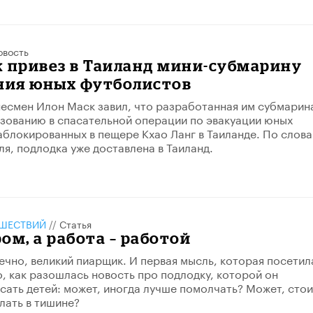
овость
 привез в Таиланд мини-субмарину
ения юных футболистов
есмен Илон Маск завил, что разработанная им субмарин
ьзованию в спасательной операции по эвакуации юных
аблокированных в пещере Кхао Ланг в Таиланде. По слов
я, подлодка уже доставлена в Таиланд.
ШЕСТВИЙ
//
Статья
ом, а работа – работой
ечно, великий пиарщик. И первая мысль, которая посетил
о, как разошлась новость про подлодку, которой он
сать детей: может, иногда лучше помолчать? Может, стои
лать в тишине?