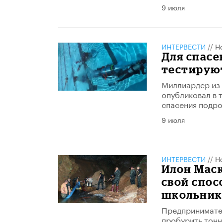
9 июля
ИНТЕРВЕСТИ
//
Н
Для спасе
тестирую
Миллиардер из 
опубликовал в 
спасения подро
9 июля
ИНТЕРВЕСТИ
//
Н
​Илон Мас
свой спос
школьник
Предпринимател
пробурить тонн