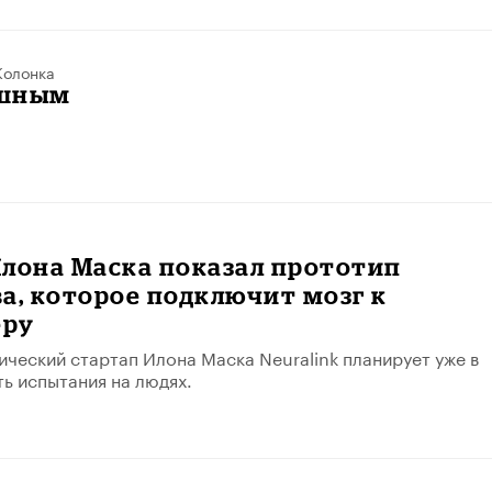
Колонка
ешным
лона Маска показал прототип
а, которое подключит мозг к
еру
ческий стартап Илона Маска Neuralink планирует уже в
ть испытания на людях.