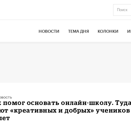
НОВОСТИ
ТЕМА ДНЯ
КОЛОНКИ
И
овость
 помог основать онлайн-школу. Туд
ют «креативных и добрых» учеников
 лет