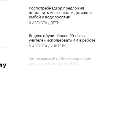
Роспотребнадзор предложил
дополнить меню школ и детсадов
рыбой и водорослями
6 АВГУСТА /
ДЕТИ
​Яндекс обучил более 20 тысяч
учителей использовать ИИ в работе
6 АВГУСТА /
УЧИТЕЛЯ
Минимальный набор товаров для
школы подорожал на 6,3%
му
5 АВГУСТА /
ШКОЛЬНИКИ
Вышел в свет новый номер научно-
публицистического журнала
«Образовательная политика» № 2
(2026)
3 ИЮЛЯ /
АНОНС
Школьники и студенты Москвы
почтили память героев Великой
Отечественной войны
22 ИЮНЯ /
ГОРОДСКОЕ ОБРАЗОВАНИЕ