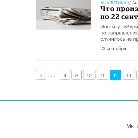
АНАЛИТИКА
//
Ан
Что произ
по 22 сен
Институт «Эври
по направлению
случилось на п
22 сентября
Назад
...
8
9
10
11
12
13
Мы 