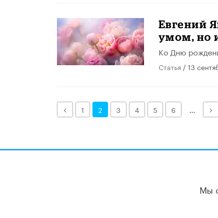
Евгений Я
умом, но 
Ко Дню рожден
Статья
/ 13 сентя
Назад
Д
1
2
3
4
5
6
...
Мы 