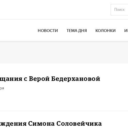
НОВОСТИ
ТЕМА ДНЯ
КОЛОНКИ
И
щания с Верой Бедерхановой
ря
ождения Симона Соловейчика