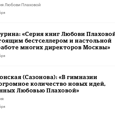
ия Любови Плаховой
бря
урина: «Серия книг Любови Плахово
стоящим бестселлером и настольной
работе многих директоров Москвы»
бря
онская (Сазонова): «В гимназии
огромное количество новых идей,
нных Любовью Плаховой»
ия
бря