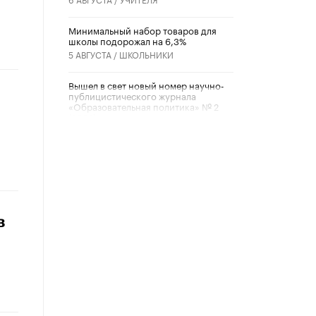
Минимальный набор товаров для
школы подорожал на 6,3%
5 АВГУСТА /
ШКОЛЬНИКИ
Вышел в свет новый номер научно-
публицистического журнала
«Образовательная политика» № 2
(2026)
3 ИЮЛЯ /
АНОНС
Школьники и студенты Москвы
почтили память героев Великой
Отечественной войны
22 ИЮНЯ /
ГОРОДСКОЕ ОБРАЗОВАНИЕ
в
«Егор, давай во двор!»
22 ИЮНЯ /
АНОНС
Из закона о регулировании ИИ
убрали запрет на иностранные
нейросети
22 ИЮНЯ /
BIG DATA