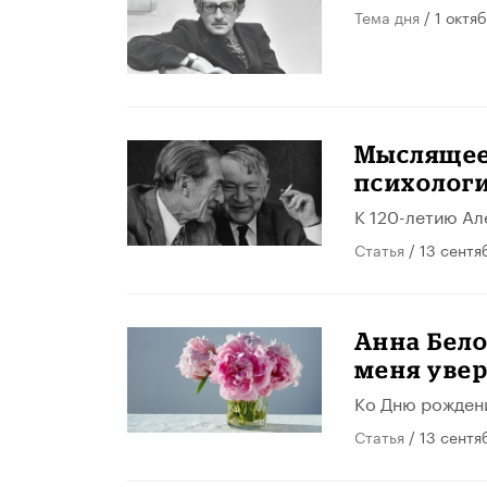
Тема дня
/ 1 октя
​Мыслящее
психолог
К 120-летию А
Статья
/ 13 сентя
Анна Бело
меня уве
Ко Дню рожден
Статья
/ 13 сентя