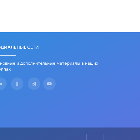
Уличенный в списывании школьник
вернул себе призовое место на
олимпиаде через суд
5 ИЮНЯ /
ЧТО ПРОИСХОДИТ?
«Евгений Онегин» станет
обязательным для повторения в 10–
11-х классах
ОЦИАЛЬНЫЕ СЕТИ
4 ИЮНЯ /
КАЧЕСТВО ОБРАЗОВАНИЯ
новные и дополнительные материалы в наших
В Общественной палате предложили
уппах
шить школьную форму с учетом
национальных традиций регионов
4 ИЮНЯ /
ШКОЛЬНИКИ
В Госдуме предложили ввести
онлайн-формат для апелляций ЕГЭ
3 ИЮНЯ /
ЕГЭ И ОГЭ
​Яндекс выпустил бесплатный курс
по защите от ИИ-мошенничества
2 ИЮНЯ /
BIG DATA