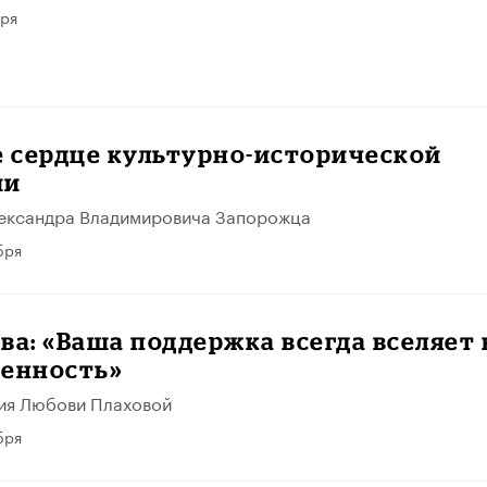
бря
 сердце культурно-исторической
ии
лександра Владимировича Запорожца
бря
ва: «Ваша поддержка всегда вселяет 
ренность»
ия Любови Плаховой
бря