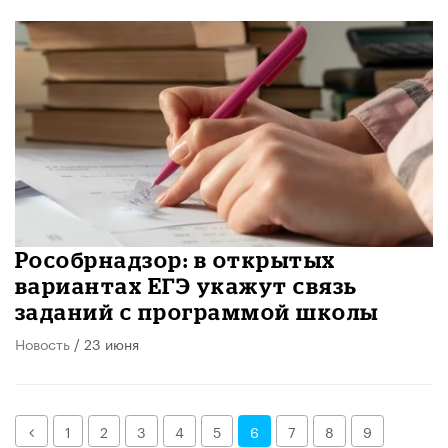
Рособрнадзор: в открытых
вариантах ЕГЭ укажут связь
заданий с программой школы
Новость
/ 23 июня
Назад
1
2
3
4
5
6
7
8
9