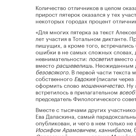
Количество отличников в целом оказ
прирост пятерок оказался у тех учас
некоторых городах процент отличник
«Для многих пятерка за текст Алекс
лет участия в Тотальном диктанте. П
пишущих, а кроме того, встречались
ошибки в не самых сложных словах, 
невнимательности:
посветил
вместо
вместо
расшевелишь.
Неожиданным д
безовсякого.
В первой части текста 
собственного
Евдокия
(писали через
оформить слово
мошенничество.
Ну 
встретилось в прилагательном
всеоб
председатель Филологического сове
Вместе с тысячами других участнико
Ева Даласкина, самый парадоксальны
опубликован, и чего в нем только не
Иосифом Арамовичем, каннибалом,
Сергеевной
, вместо
сельцо Михайло