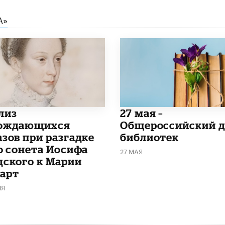
А»
лиз
​27 мая –
ождающихся
Общероссийский д
азов при разгадке
библиотек
го сонета Иосифа
27 МАЯ
дского к Марии
арт
НЯ