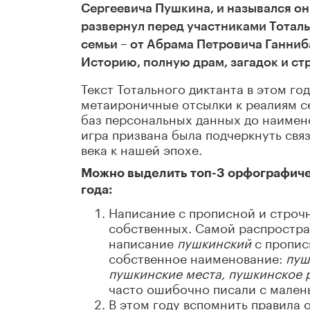
Сергеевича Пушкина, и назывался он
развернул перед участниками Тотал
семьи – от Абрама Петровича Ганниба
Историю, полную драм, загадок и ст
Текст Тотального диктанта в этом г
метаироничные отсылки к реалиям се
баз персональных данных до наимен
игра призвана была подчеркнуть свя
века к нашей эпохе.
Можно выделить топ-3 орфографичес
года:
Написание с прописной и строч
собственных. Самой распростра
написание
пушкинский
с пропис
собственное наименование:
пуш
пушкинские места, пушкинское 
часто ошибочно писали с мален
В этом году вспомнить правила