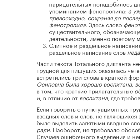
нарицательных понадобилось для
упоминанием фенотропила:
а у
превосходно, сохраняя до после
фенотропила
. Здесь слово
фено
существительного, обозначающе
деятельности, именно поэтому м
Слитное и раздельное написани
раздельное написание слов
неда
Части текста Тотального диктанта н
трудной для пишущих оказалась четв
встретились три слова в краткой фо
Осиповна была хорошо воспитана, в
в том, что краткие прилагательные
о
н,
в отличие от
воспитана,
где требо
Если говорить о пунктуационных тру
вводных слов и слов, не являющихся 
было выделить запятыми вводное сл
ради
. Наоборот, не требовало обос
Случаев ошибочного выделения и не