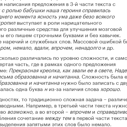
 написания предложения в 3-й части текста с
ж с ролью бабушки наша героиня справилась
днего момента ясность ума даже безо всякого
тропил
выступает в роли нарицательного
го различные средства для улучшения мозговой
ы его пишем строчными буквами и без кавычек.
е наречий и служебных слов. Массовой ошибкой 
ром, немало, вдали, впрочем, ненадолго
и др.
есколько различались по уровню сложности, и сам
ертая часть, где в рамках одного предложения
рме:
Прекрасная креолка, как звали ее в свете, Над
есьма образованна и начитанна.
Сложность была 
бразованна и начитанна
нужно было записать с дв
валась одна буква
н
из-за наличия слова
хорошо
.
дностях, то традиционно сложная задача – различ
вводными. Например, в третьей части текста нужн
ово
возможно,
а во второй –
впрочем
и
справедлив
обления сочетание
между тем
в первой части текста
выделения запятыми этих слов было немало.