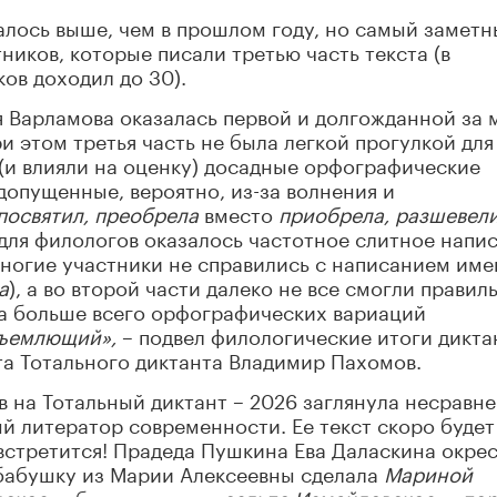
алось выше, чем в прошлом году, но самый замет
тников, которые писали третью часть текста (в
ов доходил до 30).
ея Варламова оказалась первой и долгожданной за 
ри этом третья часть не была легкой прогулкой для
 (и влияли на оценку) досадные орфографические
допущенные, вероятно, из-за волнения и
посвятил, преобрела
вместо
приобрела, разшевел
ля филологов оказалось частотное слитное напи
многие участники не справились с написанием име
а
), а во второй части далеко не все смогли правил
а больше всего орфографических вариаций
ъемлющий»,
– подвел филологические итоги дикта
та Тотального диктанта Владимир Пахомов.
в на Тотальный диктант – 2026 заглянула несравн
й литератор современности. Ее текст скоро будет
 встретится! Прадеда Пушкина Ева Даласкина окре
бабушку из Марии Алексеевны сделала
Мариной
вское
добавила в текст
сельпо Измайловское,
а
пор