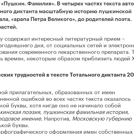
 «Пушкин. Фамилия». В четырех частях текста авт
ьного диктанта масштабную историю пушкинской
ла, «арапа Петра Великого», до родителей поэта.
растей.
оду содержал интересный литературный прием –
годняшнего дня, от социальных сетей и электрон
ования современного лекарственного препарата. 
зь времен, некоторым образом приблизить людей X
ких трудностей в тексте Тотального диктанта 2
ной прилагательных, образованных от имен
ненной ошибкой во всех частях текста оказалось
ной буквы, хотя нигде оно не начинало собой
кинская поэзия, пушкинская фамильная история,
родовое имение.
Напротив,
Московскую губернию
ькой буквы.
 орфографического оформления имен собственных