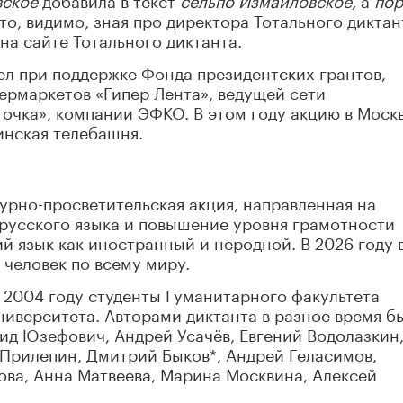
то, видимо, зная про директора Тотального диктан
на сайте Тотального диктанта.
ел при поддержке Фонда президентских грантов,
пермаркетов «Гипер Лента», ведущей сети
точка», компании ЭФКО. В этом году акцию в Моск
нская телебашня.
турно-просветительская акция, направленная на
русского языка и повышение уровня грамотности
й язык как иностранный и неродной. В 2026 году 
 человек по всему миру.
 2004 году студенты Гуманитарного факультета
иверситета. Авторами диктанта в разное время б
нид Юзефович, Андрей Усачёв, Евгений Водолазкин
 Прилепин, Дмитрий Быков*, Андрей Геласимов,
ова, Анна Матвеева, Марина Москвина, Алексей