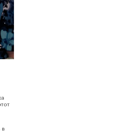
4 ИЮНЯ /
КАЧЕСТВО ОБРАЗОВАНИЯ
В Общественной палате предложили
шить школьную форму с учетом
национальных традиций регионов
4 ИЮНЯ /
ШКОЛЬНИКИ
В Госдуме предложили ввести онлайн-
формат для апелляций ЕГЭ
3 ИЮНЯ /
ЕГЭ И ОГЭ
​Яндекс выпустил бесплатный курс по
защите от ИИ-мошенничества
2 ИЮНЯ /
BIG DATA
В России начнут применять новые
подходы к разрешению конфликтов в
ка
школах
этот
2 ИЮНЯ /
ПОДРОСТКИ
Академик РАН предупредил, что
ChatGPT отучит школьников думать
 в
1 ИЮНЯ /
ШКОЛЬНИКИ