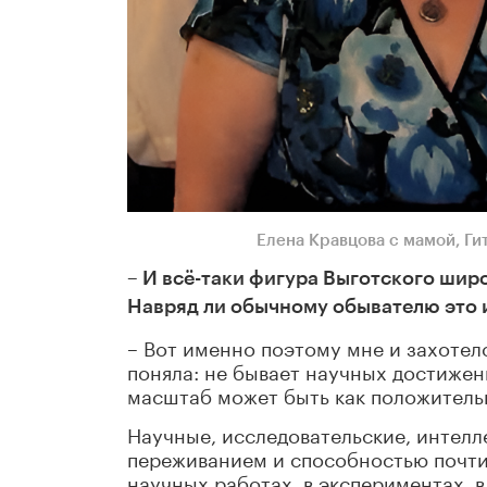
Елена Кравцова с мамой, Ги
– И всё-таки фигура Выготского широ
Навряд ли обычному обывателю это и
– Вот именно поэтому мне и захотел
поняла: не бывает научных достижен
масштаб может быть как положитель
Научные, исследовательские, интелл
переживанием и способностью почти 
научных работах, в экспериментах, в