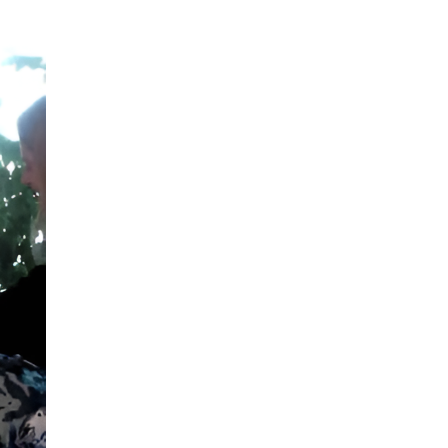
8 ИЮНЯ /
ЕГЭ И ОГЭ
Школа «СКОЛКА» и Госкорпорация
«Росатом» подписали соглашение о
сотрудничестве
8 ИЮНЯ /
ОБРАЗОВАТЕЛЬНАЯ ПОЛИТИКА
Депутаты призвали не отклонять
дипломы только из-за не пройденного
антиплагиата
5 ИЮНЯ /
ЧТО ПРОИСХОДИТ?
Минпросвещения просят добавить в
школьные учебники примеры женщин-
инженеров
5 ИЮНЯ /
УЧЕБНИКИ
Уличенный в списывании школьник
вернул себе призовое место на
олимпиаде через суд
5 ИЮНЯ /
ЧТО ПРОИСХОДИТ?
«Евгений Онегин» станет обязательным
для повторения в 10–11-х классах