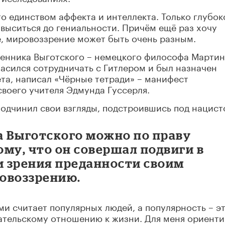
о единством аффекта и интеллекта. Только глубок
выситься до гениальности. Причём ещё раз хочу
е, мировоззрение может быть очень разным.
енника Выготского – немецкого философа Марти
ласился сотрудничать с Гитлером и был назначен
та, написал «Чёрные тетради» – манифест
воего учителя Эдмунда Гуссерля.
одчинил свои взгляды, подстроившись под нацист
а Выготского можно по праву
ому, что он совершал подвиги в
и зрения преданности своим
овоззрению.
ми считает популярных людей, а популярность – э
вательскому отношению к жизни. Для меня ориент