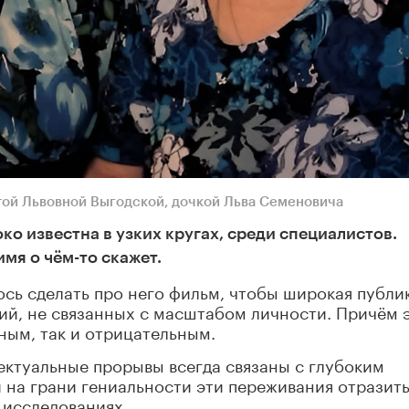
той Львовной Выгодской, дочкой Льва Семеновича
ко известна в узких кругах, среди специалистов.
мя о чём-то скажет.
ось сделать про него фильм, чтобы широкая публи
ий, не связанных с масштабом личности. Причём 
ным, так и отрицательным.
ектуальные прорывы всегда связаны с глубоким
на грани гениальности эти переживания отразить
 исследованиях.