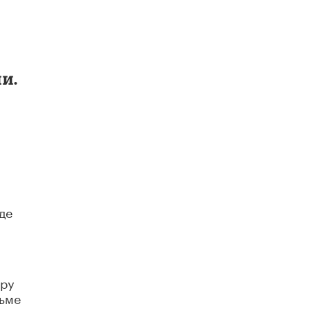
и.
де
ёру
льме