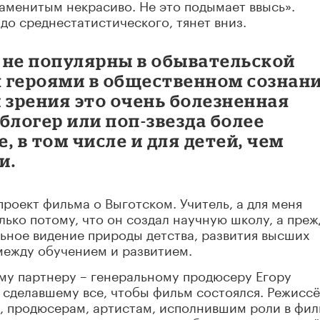
наменитым некрасиво. Не это подымает ввысь».
до среднестатистического, тянет вниз.
 не популярны в обывательской
я героями в общественном сознани
 зрения это очень болезненная
блогер или поп-звезда более
, в том числе и для детей, чем
и.
проект фильма о Выготском. Учитель, а для меня
олько потому, что он создал научную школу, а преж
льное видение природы детства, развития высших
между обучением и развитием.
му партнеру –
генеральному продюсеру Егору
 сделавшему все, чтобы фильм состоялся. Режисс
, продюсерам, артистам, исполнившим роли в фи