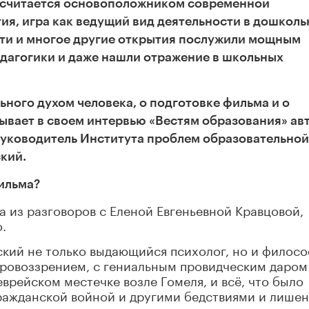
у считается основоположником современной
ия, игра как ведущий вид деятельности в дошкол
эти и многое другие открытия послужили мощным
дагогики и даже нашли отражение в школьных
ьного духом человека, о подготовке фильма и о
ывает в своем интервью «Вестям образования» ав
руководитель Института проблем образовательной
кий.
фильма?
а из разговоров с Еленой Евгеньевной Кравцовой,
.
ский не только выдающийся психолог, но и филосо
ировоззрением, с гениальным провидческим даром
врейском местечке возле Гомеля, и всё, что было
гражданской войной и другими бедствиями и лише