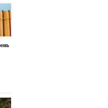
4 ИЮНЯ /
КАЧЕСТВО ОБРАЗОВАНИЯ
В Общественной палате предложили
шить школьную форму с учетом
национальных традиций регионов
4 ИЮНЯ /
ШКОЛЬНИКИ
В Госдуме предложили ввести онлайн-
формат для апелляций ЕГЭ
3 ИЮНЯ /
ЕГЭ И ОГЭ
ень
​Яндекс выпустил бесплатный курс по
защите от ИИ-мошенничества
2 ИЮНЯ /
BIG DATA
В России начнут применять новые
подходы к разрешению конфликтов в
школах
2 ИЮНЯ /
ПОДРОСТКИ
Академик РАН предупредил, что
ChatGPT отучит школьников думать
1 ИЮНЯ /
ШКОЛЬНИКИ