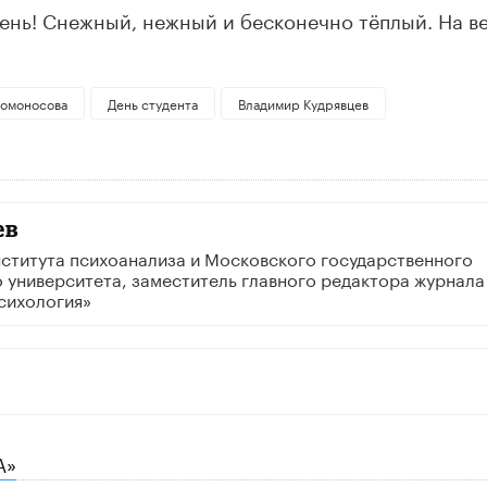
День! Снежный, нежный и бесконечно тёплый. На в
Ломоносова
День студента
Владимир Кудрявцев
ев
ститута психоанализа и Московского государственного
 университета, заместитель главного редактора журнала
сихология»
А»