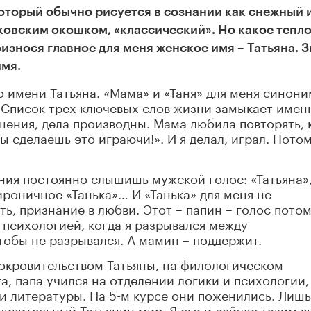
оторый обычно рисуется в сознании как снежный 
сковским окошком, «классический». Но какое тепл
оизнося главное для меня женское имя – Татьяна. 
имя.
 имени Татьяна. «Мама» и «Таня» для меня синони
 Список трех ключевых слов жизни замыкает имен
ошения, дела производны. Мама любила повторять, 
Ты сделаешь это играючи!». И я делал, играл. Пото
ения постоянно слышишь мужской голос: «Татьяна»
ироничное «Танька»… И «Танька» для меня не
ть, признание в любви. Этот
–
папин
–
голос пото
 психологией, когда я разрывался между
чтобы не разрывался. А мамин
–
поддержит.
покровительством Татьяны, на филологическом
а, папа учился на отделении логики и психологии,
и литературы. На 5
-м
курсе они поженились. Лишь
удивительный Татьянин мир. Я его и сейчас таким в