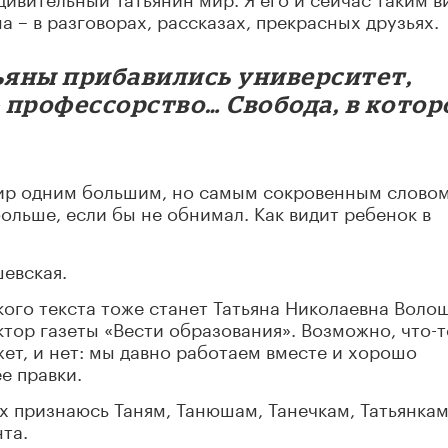
ма
–
в разговорах, рассказах, прекрасных друзьях.
яны прибавились университет,
–
профессорство… Свобода, в котор
ир одним большим, но самым сокровенным словом
больше, если бы не обнимал. Как видит ребенок в
евская.
кого текста тоже станет Татьяна Николаевна Воло
ктор газеты «Вести образования». Возможно, что-т
жет, и нет: мы давно работаем вместе и хорошо
е правки.
х признаюсь Таням, Танюшам, Танечкам, Татьянкам
та.