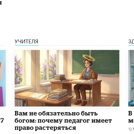
я
УЧИТЕЛЯ
З
​Вам не обязательно быть
В
27
богом: почему педагог имеет
м
право растеряться
12