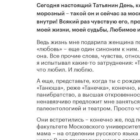
Сегодня настоящий Татьянин День, к
морозный – такой он и сейчас за мо
внутри! Всякий раз чувствую его, пр
моей жизни, моей судьбы, Любимое 
Ведь жизнь мне подарила женщина по
«любовь»
–
еще один синоним к ним.
она. Все прочие слова, чувства, отн
я испытывал какие-то затруднения: «
что любил. И люблю.
А еще, представьте, когда ты с рожд
«Танюша», реже «Танечка», конечно, 
панибратство, а высшая откровеннос
ненавязчиво предложит мне заняться
палеонтологией и театром. Просто 
Они встретились
–
конечно же, под 
факультете Московского университет
мама
–
на отделении русского языка 
через 9 лет пригласили меня в этот 