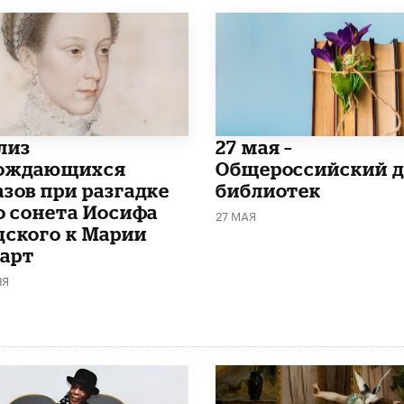
лиз
​27 мая –
ождающихся
Общероссийский д
азов при разгадке
библиотек
го сонета Иосифа
27 МАЯ
дского к Марии
арт
НЯ