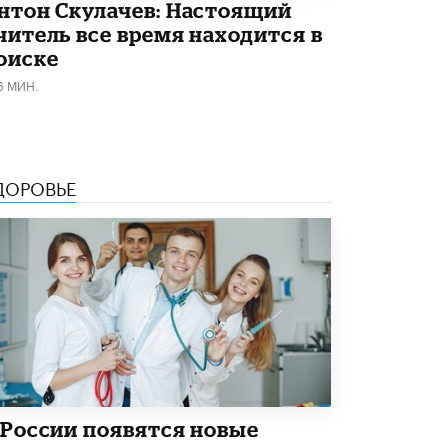
5 ИЮНЯ /
ЧТО ПРОИСХОДИТ?
нтон Скулачев: Настоящий
читель все время находится в
«Евгений Онегин» станет обязательным
оиске
для повторения в 10–11-х классах
4 ИЮНЯ /
КАЧЕСТВО ОБРАЗОВАНИЯ
6 МИН.
В Общественной палате предложили
шить школьную форму с учетом
национальных традиций регионов
4 ИЮНЯ /
ШКОЛЬНИКИ
ДОРОВЬЕ
В Госдуме предложили ввести онлайн-
формат для апелляций ЕГЭ
3 ИЮНЯ /
ЕГЭ И ОГЭ
​Яндекс выпустил бесплатный курс по
защите от ИИ-мошенничества
2 ИЮНЯ /
BIG DATA
В России начнут применять новые
подходы к разрешению конфликтов в
школах
2 ИЮНЯ /
ПОДРОСТКИ
 России появятся новые