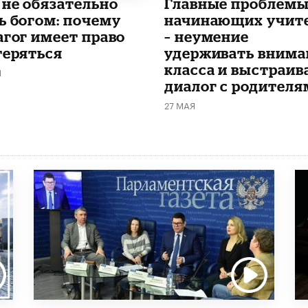
 не обязательно
Главные проблем
ь богом: почему
начинающих учит
агог имеет право
– неумение
теряться
удерживать внима
класса и выстраив
Я
диалог с родителя
27 МАЯ