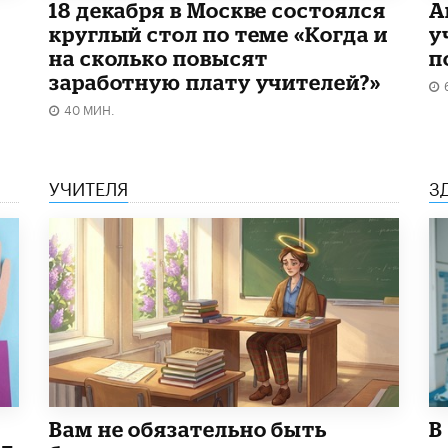
18 декабря в Москве состоялся
А
круглый стол по теме «Когда и
у
на сколько повысят
п
заработную плату учителей?»
40 МИН.
УЧИТЕЛЯ
З
​Вам не обязательно быть
В