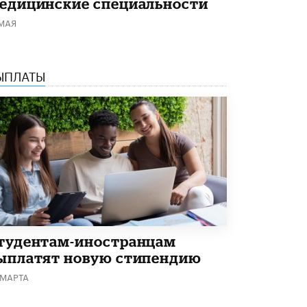
едицинские специальности
Академик РАН предупредил, что
 МАЯ
ChatGPT отучит школьников думать
1 ИЮНЯ /
ШКОЛЬНИКИ
ЫПЛАТЫ
тудентам-иностранцам
ыплатят новую стипендию
 МАРТА