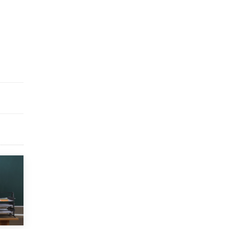
исторические объекты
11 ИЮНЯ /
ГОРОДСКОЕ ОБРАЗОВАНИЕ
​Почти 50 новых объектов образования
открыли в этом учебном году в Москве
10 ИЮНЯ /
ГОРОДСКОЕ ОБРАЗОВАНИЕ
Госдума приняла закон о детских SIM-
картах
10 ИЮНЯ /
ДЕТИ
Глава СПЧ предложил вернуть в школы
устные переходные экзамены
9 ИЮНЯ /
КАЧЕСТВО ОБРАЗОВАНИЯ
​Объединяя дошкольный мир
8 ИЮНЯ /
АНОНС
«Сколково» и ГК «Просвещение»
анонсировали запуск акселератора
технологических решений для всех
уровней образования
8 ИЮНЯ /
ЧТО ПРОИСХОДИТ?