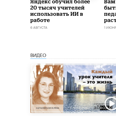
​Яндекс обучил более
​Вам
20 тысяч учителей
быт
использовать ИИ в
пед
работе
рас
6 АВГУСТА
1 ИЮН
ВИДЕО