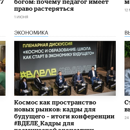
27
богом: почему педагог имеет
м
право растеряться
12
1 ИЮНЯ
ЭКОНОМИКА
В
Космос как пространство
С
новых рынков: кадры для
в
будущего – итоги конференции
24
#ВДЕЛЕ_Кадры для