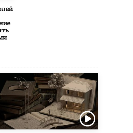
ы
елей
Рособрнадзор ответил на жалобы
школьников на ошибки в ЕГЭ по
русскому
ние
8 ИЮНЯ /
ЕГЭ И ОГЭ
ать
ми
Школа «СКОЛКА» и Госкорпорация
«Росатом» подписали соглашение о
сотрудничестве
8 ИЮНЯ /
ОБРАЗОВАТЕЛЬНАЯ ПОЛИТИКА
Депутаты призвали не отклонять
дипломы только из-за не пройденного
антиплагиата
5 ИЮНЯ /
ЧТО ПРОИСХОДИТ?
Минпросвещения просят добавить в
школьные учебники примеры женщин-
инженеров
5 ИЮНЯ /
УЧЕБНИКИ
Уличенный в списывании школьник
вернул себе призовое место на
олимпиаде через суд