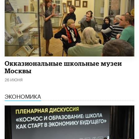
​Окказиональные школьные музеи
Москвы
26 ИЮНЯ
ЭКОНОМИКА