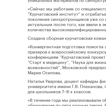
«Сейчас мы работаем со специалист
“Курчатовский институт” и отрабат
поколения синхротронщиков уже со 
актуальным после того, как ввели в
количества высококвалифицированны
Создана сборная курчатовская команд
«Конвергентная подготовка помогла 
призеров к всероссийскому конкурсу
конференциям “Курчатовский проект –
“Старт в медицину”, “Наука для жизн
возможностей”, Московской предпро
Мария Осипова.
Наталья Уварова, доцент кафедры ф
университета имени Г.В. Плеханова,
для школьников 7–8-х классов:
«В течение года мы реализовывали 
образования по пяти разным темам. 