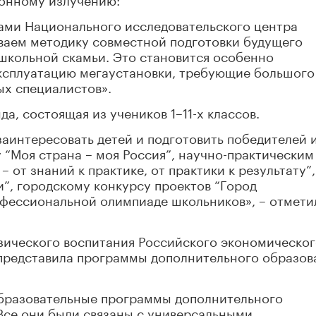
ами Национального исследовательского центра
ываем методику совместной подготовки будущего
школьной скамьи. Это становится особенно
 эксплуатацию мегаустановки, требующие большого
х специалистов».
а, состоящая из учеников 1–11-х классов.
заинтересовать детей и подготовить победителей 
 “Моя страна – моя Россия”, научно-практическим
 от знаний к практике, от практики к результату”,
и”, городскому конкурсу проектов “Город
фессиональной олимпиаде школьников», – отмети
изического воспитания Российского экономическо
 представила программы дополнительного образов
образовательные программы дополнительного
Все они были связаны с универсальными