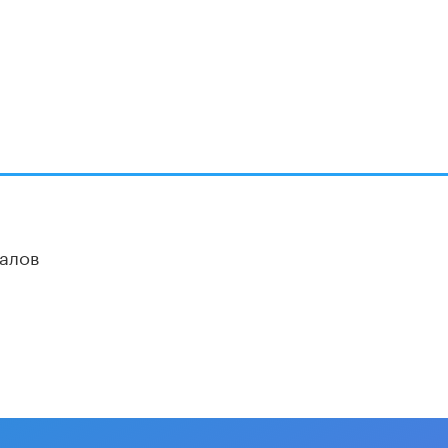
Академик РАН предупредил, что
ChatGPT отучит школьников думать
1 ИЮНЯ /
ШКОЛЬНИКИ
алов