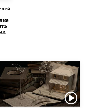
ы
исторические объекты
11 ИЮНЯ /
ГОРОДСКОЕ ОБРАЗОВАНИЕ
елей
​Почти 50 новых объектов образования
ние
открыли в этом учебном году в Москве
ать
10 ИЮНЯ /
ГОРОДСКОЕ ОБРАЗОВАНИЕ
ми
Госдума приняла закон о детских SIM-
картах
10 ИЮНЯ /
ДЕТИ
Глава СПЧ предложил вернуть в школы
устные переходные экзамены
9 ИЮНЯ /
КАЧЕСТВО ОБРАЗОВАНИЯ
​Объединяя дошкольный мир
8 ИЮНЯ /
АНОНС
«Сколково» и ГК «Просвещение»
анонсировали запуск акселератора
технологических решений для всех
уровней образования
8 ИЮНЯ /
ЧТО ПРОИСХОДИТ?