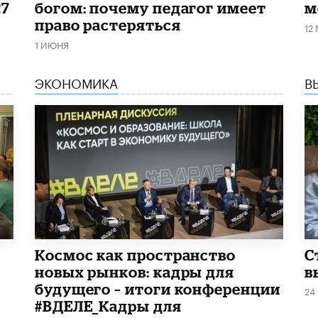
27
богом: почему педагог имеет
м
право растеряться
12
1 ИЮНЯ
ЭКОНОМИКА
В
Космос как пространство
С
новых рынков: кадры для
в
будущего – итоги конференции
24
#ВДЕЛЕ_Кадры для