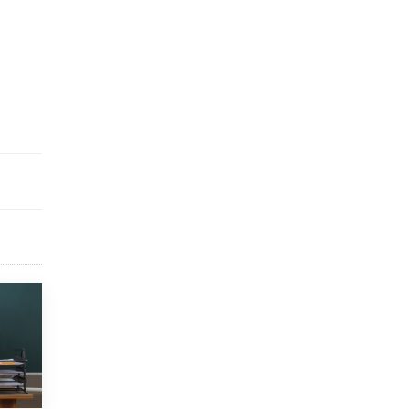
схемах мошенничества в период сдачи
ЕГЭ
19 ИЮНЯ /
ЕГЭ И ОГЭ
​Яндекс выпустил отчёт об устойчивом
развитии за 2025 год
17 ИЮНЯ /
АНАЛИТИКА
Московский выпускной на ВДНХ
соберет более 60 артистов
17 ИЮНЯ /
ГОРОДСКОЕ ОБРАЗОВАНИЕ
Названы лучшие российские вузы в
2026 году по версии RAEX
16 ИЮНЯ /
АНАЛИТИКА
В России предложили ввести
обязательные уроки каллиграфии в
детских садах
11 ИЮНЯ /
ВОСПИТАНИЕ
​Как будущие реставраторы – студенты
столичного колледжа, помогают
восстанавливать культурные и