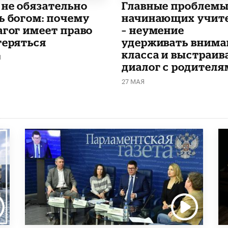
 не обязательно
Главные проблем
ь богом: почему
начинающих учит
агог имеет право
– неумение
теряться
удерживать внима
класса и выстраив
Я
диалог с родителя
27 МАЯ