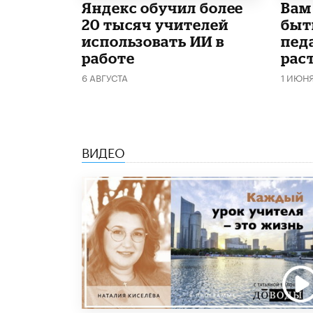
​Яндекс обучил более
​Вам
20 тысяч учителей
быт
использовать ИИ в
пед
работе
рас
6 АВГУСТА
1 ИЮН
ВИДЕО