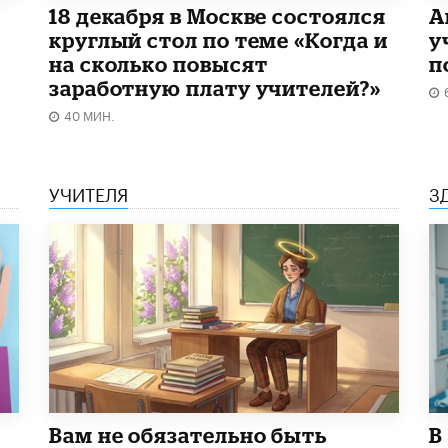
18 декабря в Москве состоялся
А
круглый стол по теме «Когда и
у
на сколько повысят
п
заработную плату учителей?»
40 МИН.
УЧИТЕЛЯ
З
​Вам не обязательно быть
В