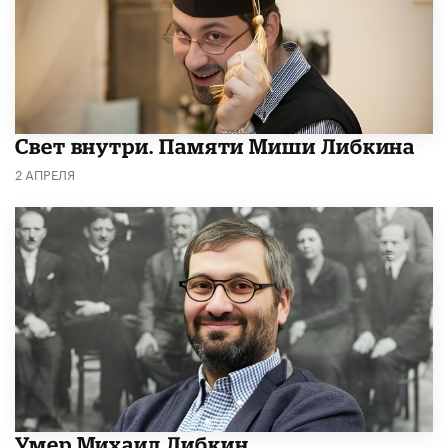
​Свет внутри. Памяти Миши Либкина
2 АПРЕЛЯ
​Умер Михаил Либкин