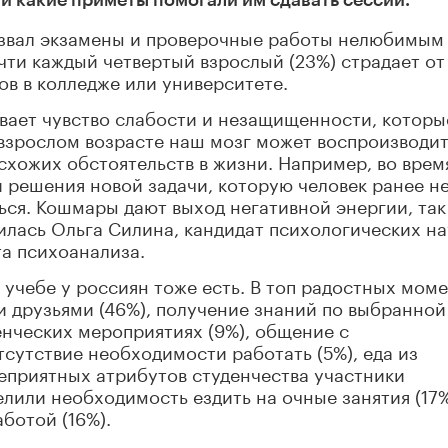
азвал экзамены и проверочные работы нелюбимым
чти каждый четвертый взрослый (23%) страдает от
в в колледже или университете.
вает чувство слабости и незащищенности, которы
 взрослом возрасте наш мозг может воспроизводит
схожих обстоятельств в жизни. Например, во врем
и решения новой задачи, которую человек ранее н
иться. Кошмары дают выход негативной энергии, так
илась Ольга Силина, кандидат психологических на
а психоанализа.
учебе у россиян тоже есть. В топ радостных мом
 друзьями (46%), получение знаний по выбранной
енческих мероприятиях (9%), общение с
тсутствие необходимости работать (5%), еда из
неприятных атрибутов студенчества участники
елили необходимость ездить на очные занятия (17%
ботой (16%).