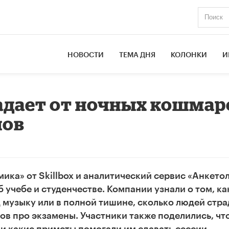
НОВОСТИ
ТЕМА ДНЯ
КОЛОНКИ
И
адает от ночных кошмар
нов
ка» от Skillbox и аналитический сервис «Анкето
 учебе и студенчестве. Компании узнали о том, ка
 музыку или в полной тишине, сколько людей стр
в про экзамены. Участники также поделились, чт
 и какие приметы помогали им сдавать сессии.