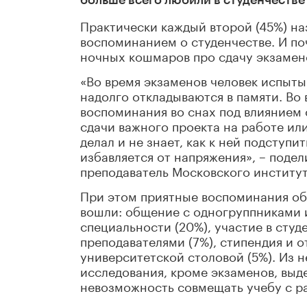
Практически каждый второй (45%) н
воспоминанием о студенчестве. И по
ночных кошмаров про сдачу экзамено
«Во время экзаменов человек испыты
надолго откладываются в памяти. Во
воспоминания во снах под влиянием 
сдачи важного проекта на работе ил
делал и не знает, как к ней подступ
избавляется от напряжения», – подел
преподаватель Московского институт
При этом приятные воспоминания об 
вошли: общение с одногруппниками и
специальности (20%), участие в студ
преподавателями (7%), стипендия и о
университетской столовой (5%). Из 
исследования, кроме экзаменов, выд
невозможность совмещать учебу с ра