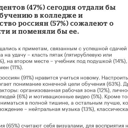
ентов (47%) сегодня отдали бы
бучению в колледже и
тво россиян (57%) сожалеют о
ти и поменяли бы ее.
щались к приметам, связанным с успешной сдачей
 на удачу – класть пятак (пятирублевую или
%), на втором месте – учебник под подушкой (14%),
мен (11%).
оссиян (91%) нравится учиться новому. Настроить
гает понимание конечной цели обучения (63%). Д
торы: организованная рабочая зона (12%), лично
людей (6%) и мотивационные видео (5%). Кроме то
ниматься в полной тишине, а остальным лучше, к
вождение – нейтральная музыка (13%), классическа
я (65%) считают себя визуалами, для восприятия 