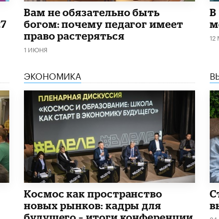
​Вам не обязательно быть
В
27
богом: почему педагог имеет
м
право растеряться
12
1 ИЮНЯ
ЭКОНОМИКА
В
Космос как пространство
С
новых рынков: кадры для
в
будущего – итоги конференции
24