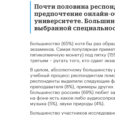
Почти половина респонд
предпочтение онлайн-о
университете. Большинс
выбранной специальнос
Большинство (65%) хотя бы раз обра
экзаменов. Самая популярная примета
пятикопеечную монету) под пятку (15
третьем – ругать того, кто сдает экза
В целом, абсолютному большинству р
учебный процесс респондентам помо
респонденты выделили следующие фак
преподавателя (8%), примеры других 
большинство россиян (69%) любит за
на фоне есть какое-либо аудиосопро
музыка (5%), звуки природы (4%).
Большинство участников исслкдовани