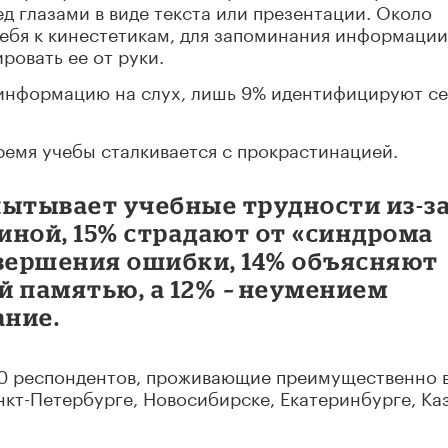
д глазами в виде текста или презентации. Около
себя к кинестетикам, для запоминания информаци
овать ее от руки.
информацию на слух, лишь 9% идентифицируют с
ремя учебы сталкивается с прокрастинацией.
пытывает учебные трудности из-з
иной, 15% страдают от «синдрома
овершения ошибки, 14% объясняют
й памятью, а 12%
–
неумением
ание.
00 респондентов, проживающие преимущественно 
нкт-Петербурге, Новосибирске, Екатеринбурге, Ка