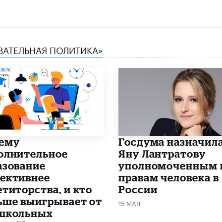
ОВАТЕЛЬНАЯ ПОЛИТИКА»
чему
Госдума назначил
олнительное
Яну Лантратову
азование
уполномоченным 
ективнее
правам человека в
етиторства, и кто
России
ьше выигрывает от
15 МАЯ
школьных