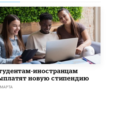
Академик РАН предупредил, что
ChatGPT отучит школьников думать
1 ИЮНЯ /
ШКОЛЬНИКИ
тудентам-иностранцам
ыплатят новую стипендию
 МАРТА