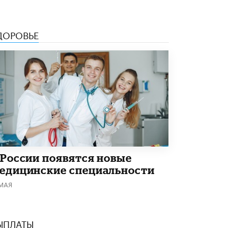
5 ИЮНЯ /
ЧТО ПРОИСХОДИТ?
«Евгений Онегин» станет обязательным
ДОРОВЬЕ
для повторения в 10–11-х классах
4 ИЮНЯ /
КАЧЕСТВО ОБРАЗОВАНИЯ
В Общественной палате предложили
шить школьную форму с учетом
национальных традиций регионов
4 ИЮНЯ /
ШКОЛЬНИКИ
В Госдуме предложили ввести онлайн-
формат для апелляций ЕГЭ
3 ИЮНЯ /
ЕГЭ И ОГЭ
​Яндекс выпустил бесплатный курс по
 России появятся новые
защите от ИИ-мошенничества
едицинские специальности
2 ИЮНЯ /
BIG DATA
 МАЯ
В России начнут применять новые
подходы к разрешению конфликтов в
школах
2 ИЮНЯ /
ПОДРОСТКИ
ЫПЛАТЫ