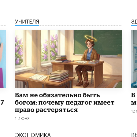
УЧИТЕЛЯ
З
​Вам не обязательно быть
В
27
богом: почему педагог имеет
м
право растеряться
12
1 ИЮНЯ
ЭКОНОМИКА
В