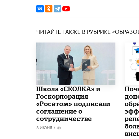
ЧИТАЙТЕ ТАКЖЕ В РУБРИКЕ «ОБРАЗ
Школа «СКОЛКА» и
​По
Госкорпорация
доп
«Росатом» подписали
обр
соглашение о
эфф
сотрудничестве
реп
бол
8 ИЮНЯ
/
вне