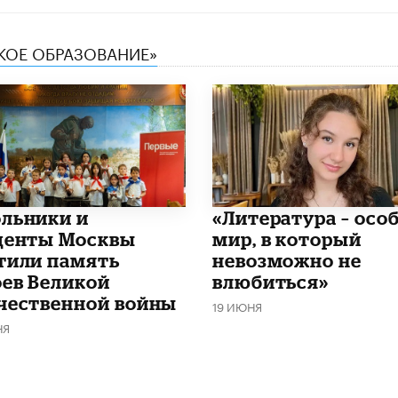
СКОЕ ОБРАЗОВАНИЕ»
льники и
​«Литература – осо
денты Москвы
мир, в который
тили память
невозможно не
оев Великой
влюбиться»
чественной войны
19 ИЮНЯ
НЯ