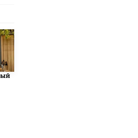
Академик РАН предупредил, что
ChatGPT отучит школьников думать
1 ИЮНЯ /
ШКОЛЬНИКИ
бый