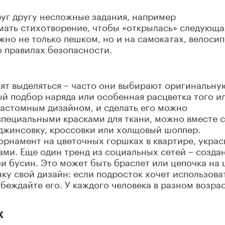
уг другу несложные задания, например
мать стихотворение, чтобы «открылась» следующа
ожно не только пешком, но и на самокатах, велоси
о правилах безопасности.
бят выделяться – часто они выбирают оригинальну
й подбор наряда или особенная расцветка того и
кастомным дизайном, и сделать его можно
специальными красками для ткани, можно вместе с
джинсовку, кроссовки или холщовый шоппер.
рнамент на цветочных горшках в квартире, украс
ами. Еще один тренд из социальных сетей – созда
и бусин. Это может быть браслет или цепочка на 
ку свой дизайн: если подросток хочет использова
беждайте его. У каждого человека в разном возра
х