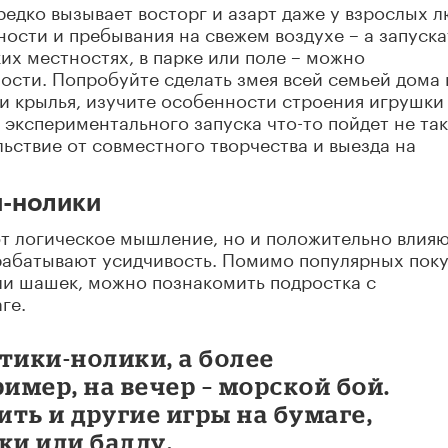
ередко вызывает восторг и азарт даже у взрослых л
ости и пребывания на свежем воздухе – а запуска
их местностях, в парке или поле – можно
ости. Попробуйте сделать змея всей семьей дома 
 и крылья, изучите особенности строения игрушки
 экспериментального запуска что-то пойдет не так
ьствие от совместного творчества и выезда на
и-нолики
т логическое мышление, но и положительно влияю
рабатывают усидчивость. Помимо популярных пок
ли шашек, можно познакомить подростка с
ге.
тики-нолики, а более
мер, на вечер – морской бой.
ть и другие игры на бумаге,
ки или балду.