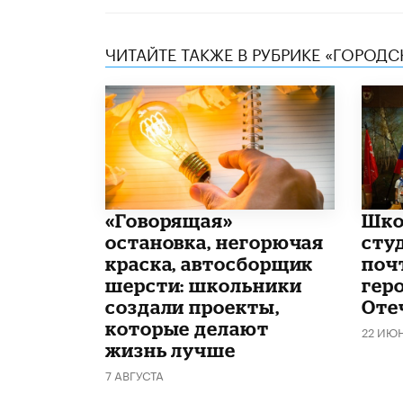
ЧИТАЙТЕ ТАКЖЕ В РУБРИКЕ «ГОРОД
​«Говорящая»
Шко
остановка, негорючая
сту
краска, автосборщик
поч
шерсти: школьники
гер
создали проекты,
Оте
которые делают
22 ИЮ
жизнь лучше
7 АВГУСТА