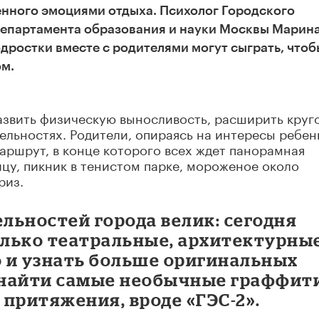
енного эмоциями отдыха. Психолог Городского
Департамента образования и науки Москвы Марин
одростки вместе с родителями могут сыграть, чтоб
ом.
азвить физическую выносливость, расширить круг
ельностях. Родители, опираясь на интересы ребен
ршрут, в конце которого всех ждет панорамная
цу, пикник в тенистом парке, мороженое около
риз.
льностей города велик: сегодня
лько театральные, архитектурные
 и узнать больше оригинальных
 найти самые необычные граффит
притяжения, вроде «ГЭС-2».