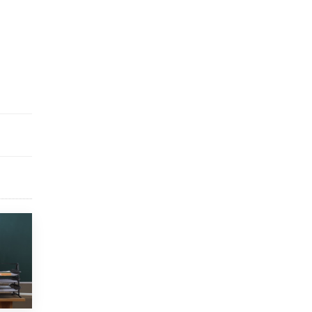
открыли в этом учебном году в Москве
10 ИЮНЯ /
ГОРОДСКОЕ ОБРАЗОВАНИЕ
Госдума приняла закон о детских SIM-
картах
10 ИЮНЯ /
ДЕТИ
Глава СПЧ предложил вернуть в школы
устные переходные экзамены
9 ИЮНЯ /
КАЧЕСТВО ОБРАЗОВАНИЯ
​Объединяя дошкольный мир
8 ИЮНЯ /
АНОНС
«Сколково» и ГК «Просвещение»
анонсировали запуск акселератора
технологических решений для всех
уровней образования
8 ИЮНЯ /
ЧТО ПРОИСХОДИТ?
Рособрнадзор ответил на жалобы
школьников на ошибки в ЕГЭ по
русскому