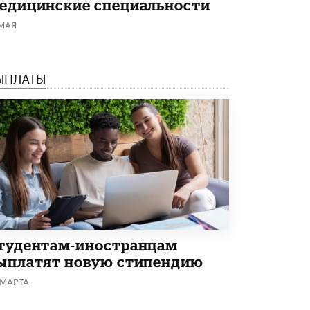
едицинские специальности
В Минобрнауки рассказали о новых
 МАЯ
правилах приема в аспирантуру
1 ИЮНЯ /
КАЧЕСТВО ОБРАЗОВАНИЯ
ЫПЛАТЫ
тудентам-иностранцам
ыплатят новую стипендию
 МАРТА