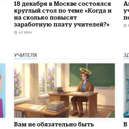
18 декабря в Москве состоялся
А
круглый стол по теме «Когда и
у
на сколько повысят
п
заработную плату учителей?»
40 МИН.
УЧИТЕЛЯ
З
​Вам не обязательно быть
В