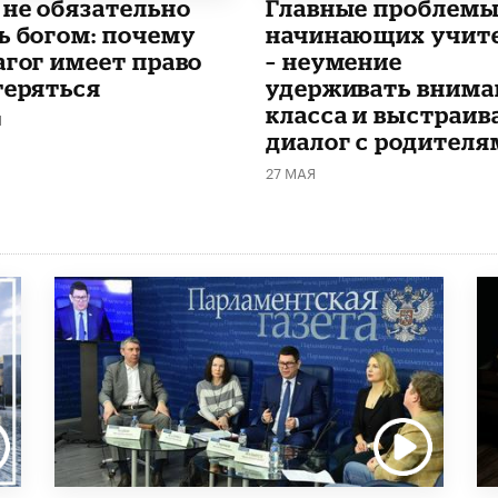
 не обязательно
Главные проблем
ь богом: почему
начинающих учит
агог имеет право
– неумение
теряться
удерживать внима
класса и выстраив
Я
диалог с родителя
27 МАЯ