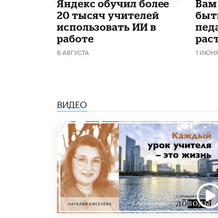
​Яндекс обучил более
​Вам
20 тысяч учителей
быт
использовать ИИ в
пед
работе
рас
6 АВГУСТА
1 ИЮН
ВИДЕО