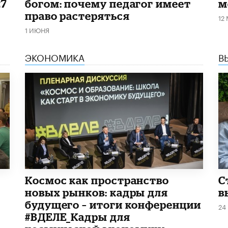
27
богом: почему педагог имеет
м
право растеряться
12
1 ИЮНЯ
ЭКОНОМИКА
В
Космос как пространство
С
новых рынков: кадры для
в
будущего – итоги конференции
24
#ВДЕЛЕ_Кадры для