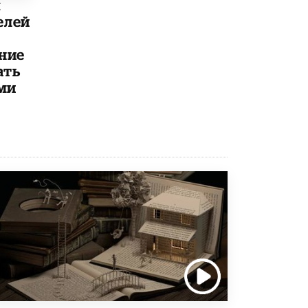
8 ИЮНЯ /
ЕГЭ И ОГЭ
ы
елей
Школа «СКОЛКА» и Госкорпорация
«Росатом» подписали соглашение о
ние
сотрудничестве
8 ИЮНЯ /
ОБРАЗОВАТЕЛЬНАЯ ПОЛИТИКА
ать
ми
Депутаты призвали не отклонять
дипломы только из-за не пройденного
антиплагиата
5 ИЮНЯ /
ЧТО ПРОИСХОДИТ?
Минпросвещения просят добавить в
школьные учебники примеры женщин-
инженеров
5 ИЮНЯ /
УЧЕБНИКИ
Уличенный в списывании школьник
вернул себе призовое место на
олимпиаде через суд
5 ИЮНЯ /
ЧТО ПРОИСХОДИТ?
«Евгений Онегин» станет обязательным
для повторения в 10–11-х классах