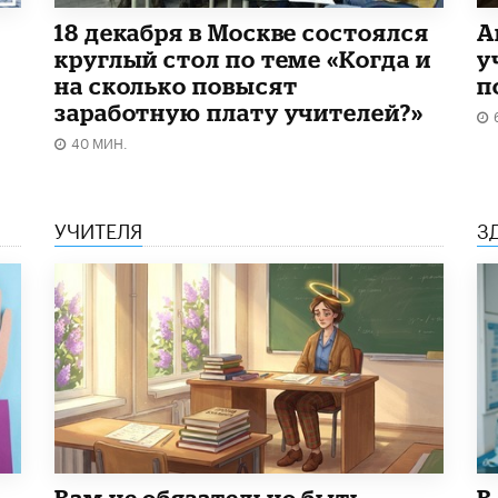
18 декабря в Москве состоялся
А
круглый стол по теме «Когда и
у
на сколько повысят
п
заработную плату учителей?»
40 МИН.
УЧИТЕЛЯ
З
​Вам не обязательно быть
В