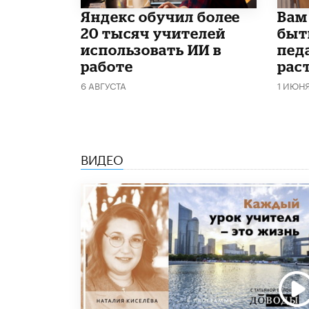
​Яндекс обучил более
​Вам
20 тысяч учителей
быт
использовать ИИ в
пед
работе
рас
6 АВГУСТА
1 ИЮН
ВИДЕО