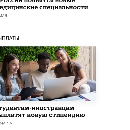
Академик РАН предупредил, что
едицинские специальности
ChatGPT отучит школьников думать
 МАЯ
1 ИЮНЯ /
ШКОЛЬНИКИ
ЫПЛАТЫ
тудентам-иностранцам
ыплатят новую стипендию
 МАРТА