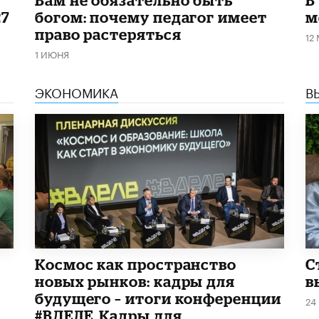
27
богом: почему педагог имеет
м
право растеряться
12
1 ИЮНЯ
ЭКОНОМИКА
В
Космос как пространство
С
новых рынков: кадры для
в
будущего – итоги конференции
24
#ВДЕЛЕ_Кадры для