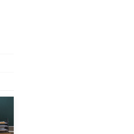
исторические объекты
11 ИЮНЯ /
ГОРОДСКОЕ ОБРАЗОВАНИЕ
​Почти 50 новых объектов образования
открыли в этом учебном году в Москве
10 ИЮНЯ /
ГОРОДСКОЕ ОБРАЗОВАНИЕ
Госдума приняла закон о детских SIM-
картах
10 ИЮНЯ /
ДЕТИ
Глава СПЧ предложил вернуть в школы
устные переходные экзамены
9 ИЮНЯ /
КАЧЕСТВО ОБРАЗОВАНИЯ
​Объединяя дошкольный мир
8 ИЮНЯ /
АНОНС
«Сколково» и ГК «Просвещение»
анонсировали запуск акселератора
технологических решений для всех
уровней образования
8 ИЮНЯ /
ЧТО ПРОИСХОДИТ?