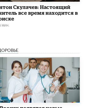
5 ИЮНЯ /
ЧТО ПРОИСХОДИТ?
нтон Скулачев: Настоящий
«Евгений Онегин» станет обязательным
читель все время находится в
для повторения в 10–11-х классах
оиске
4 ИЮНЯ /
КАЧЕСТВО ОБРАЗОВАНИЯ
6 МИН.
В Общественной палате предложили
шить школьную форму с учетом
национальных традиций регионов
4 ИЮНЯ /
ШКОЛЬНИКИ
ДОРОВЬЕ
В Госдуме предложили ввести онлайн-
формат для апелляций ЕГЭ
3 ИЮНЯ /
ЕГЭ И ОГЭ
​Яндекс выпустил бесплатный курс по
защите от ИИ-мошенничества
2 ИЮНЯ /
BIG DATA
В России начнут применять новые
подходы к разрешению конфликтов в
школах
2 ИЮНЯ /
ПОДРОСТКИ
 России появятся новые