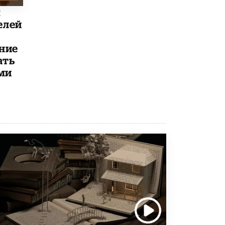
ы
Рособрнадзор ответил на жалобы
елей
школьников на ошибки в ЕГЭ по
русскому
8 ИЮНЯ /
ЕГЭ И ОГЭ
ние
ать
Школа «СКОЛКА» и Госкорпорация
«Росатом» подписали соглашение о
ми
сотрудничестве
8 ИЮНЯ /
ОБРАЗОВАТЕЛЬНАЯ ПОЛИТИКА
Депутаты призвали не отклонять
дипломы только из-за не пройденного
антиплагиата
5 ИЮНЯ /
ЧТО ПРОИСХОДИТ?
Минпросвещения просят добавить в
школьные учебники примеры женщин-
инженеров
5 ИЮНЯ /
УЧЕБНИКИ
Уличенный в списывании школьник
вернул себе призовое место на
олимпиаде через суд