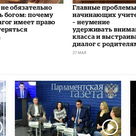
 не обязательно
Главные проблем
ь богом: почему
начинающих учит
агог имеет право
– неумение
теряться
удерживать внима
класса и выстраив
Я
диалог с родителя
27 МАЯ