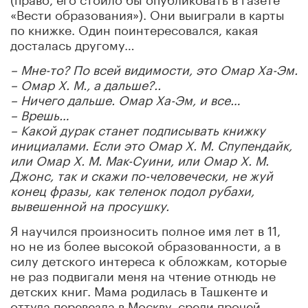
«Вести образования»). Они выиграли в карты
по книжке. Один поинтересовался, какая
досталась другому…
– Мне-то? По всей видимости, это Омар Ха-Эм.
– Омар X. М., а дальше?..
– Ничего дальше. Омар Ха-Эм, и все…
– Врешь…
– Какой дурак станет подписывать книжку
инициалами. Если это Омар X. М. Спупендайк,
или Омар X. М. Мак-Суини, или Омар Х. М.
Джонс, так и скажи по-человечески, не жуй
конец фразы, как теленок подол рубахи,
вывешенной на просушку.
Я научился произносить полное имя лет в 11,
но не из более высокой образованности, а в
силу детского интереса к обложкам, которые
не раз подвигали меня на чтение отнюдь не
детских книг. Мама родилась в Ташкенте и
оттуда перевезла в Москву, среди прочей