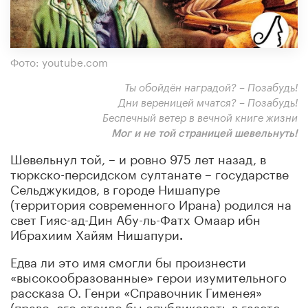
Фото: youtube.com
Т
ы обойдён наградой? – Позабудь!
Дни вереницей мчатся? – Позабудь!
Беспечный ветер в вечной книге жизни
Мог и не той страницей шевельнуть!
Шевельнул той, – и ровно 975 лет назад, в
тюркско-персидском султанате – государстве
Сельджукидов, в городе Нишапуре
(территория современного Ирана) родился на
свет Гияс-ад-Дин Абу-ль-Фатх Омаар ибн
Ибрахиим Хайям Нишапури
.
Едва ли это имя смогли бы произнести
«высокообразованные» герои изумительного
рассказа О. Генри «Справочник Гименея»
(право, его стоило бы опубликовать в газете