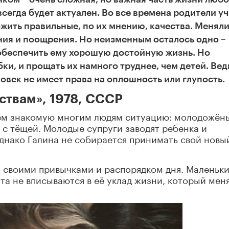
всегда будет актуален. Во все времена родители у
ожить правильные, по их мнению, качества. Менял
ния и поощрения. Но неизменным осталось одно –
 обеспечить ему хорошую достойную жизнь. Но
ки, и прощать их намного труднее, чем детей. Вед
овек не имеет права на оплошность или глупость.
ствам», 1978, СССР
аем знакомую многим людям ситуацию: молодожён
 с тёщей. Молодые супруги заводят ребенка и
днако Галина не собирается принимать свой новы
о своими привычками и распорядком дня. Маленьк
а не вписываются в её уклад жизни, который мен