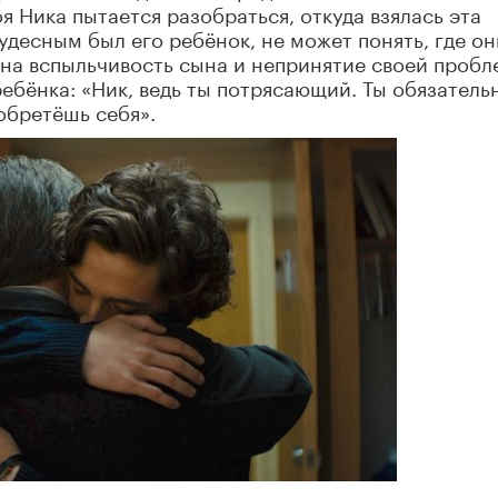
 Ника пытается разобраться, откуда взялась эта
удесным был его ребёнок, не может понять, где он
на вспыльчивость сына и непринятие своей пробл
 ребёнка: «Ник, ведь ты потрясающий. Ты обязатель
обретёшь себя».