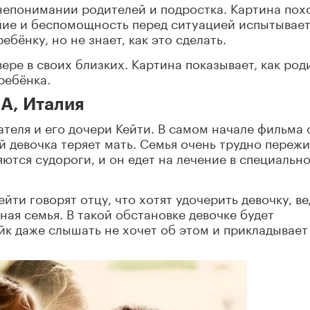
непонимании родителей и подростка. Картина пох
лие и беспомощность перед ситуацией испытывае
бёнку, но не знает, как это сделать.
вере в своих близких. Картина показывает, как род
ребёнка.
А, Италия
ателя и его дочери Кейти. В самом начале фильма 
й девочка теряет мать. Семья очень трудно переж
яются судороги, и он едет на лечение в специальн
йти говорят отцу, что хотят удочерить девочку, ве
ная семья. В такой обстановке девочке будет
йк даже слышать не хочет об этом и прикладывает