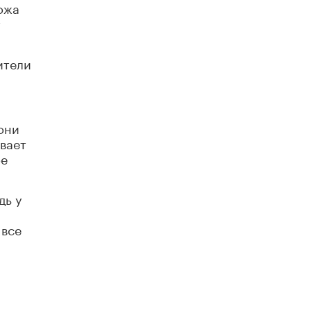
ожа
т
ители
они
ивает
ое
дь у
 все