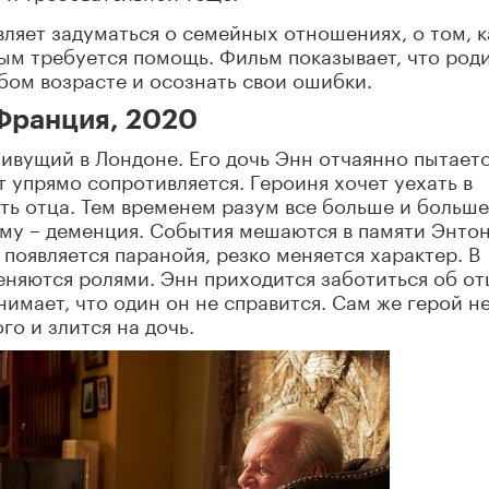
вляет задуматься о семейных отношениях, о том, к
рым требуется помощь. Фильм показывает, что род
юбом возрасте и осознать свои ошибки.
 Франция, 2020
ивущий в Лондоне. Его дочь Энн отчаянно пытает
от упрямо сопротивляется. Героиня хочет уехать в
ть отца. Тем временем разум все больше и больше
ому – деменция. События мешаются в памяти Энтон
 появляется паранойя, резко меняется характер. В
еняются ролями. Энн приходится заботиться об от
нимает, что один он не справится. Сам же герой н
о и злится на дочь.