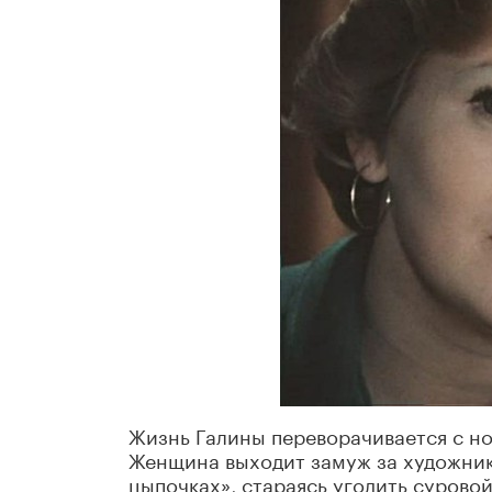
Жизнь Галины переворачивается с ног
Женщина выходит замуж за художника
цыпочках», стараясь угодить сурово