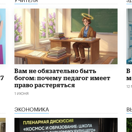
​Вам не обязательно быть
В
27
богом: почему педагог имеет
м
право растеряться
12
1 ИЮНЯ
ЭКОНОМИКА
В