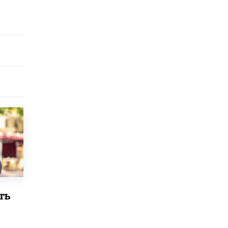
исторические объекты
11 ИЮНЯ /
ГОРОДСКОЕ ОБРАЗОВАНИЕ
​Почти 50 новых объектов образования
открыли в этом учебном году в Москве
10 ИЮНЯ /
ГОРОДСКОЕ ОБРАЗОВАНИЕ
Госдума приняла закон о детских SIM-
картах
10 ИЮНЯ /
ДЕТИ
Глава СПЧ предложил вернуть в школы
устные переходные экзамены
9 ИЮНЯ /
КАЧЕСТВО ОБРАЗОВАНИЯ
​Объединяя дошкольный мир
8 ИЮНЯ /
АНОНС
«Сколково» и ГК «Просвещение»
ть
анонсировали запуск акселератора
технологических решений для всех
уровней образования
8 ИЮНЯ /
ЧТО ПРОИСХОДИТ?