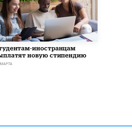
Академик РАН предупредил, что
ChatGPT отучит школьников думать
1 ИЮНЯ /
ШКОЛЬНИКИ
тудентам-иностранцам
ыплатят новую стипендию
 МАРТА