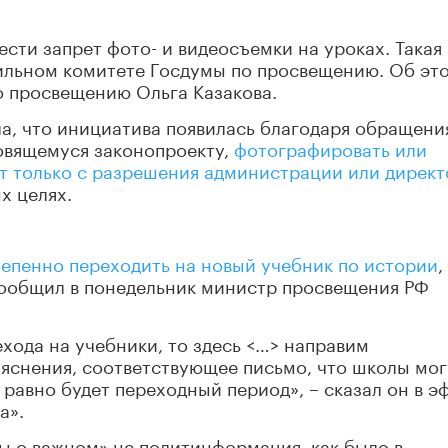
ести запрет фото- и видеосъемки на уроках. Такая
ильном комитете Госдумы по просвещению. Об эт
о просвещению Ольга Казакова.
а, что инициатива появилась благодаря обращени
товящемуся законопроекту,
фотографировать или
т только с разрешения администрации или директ
х целях.
епенно переходить на новый учебник по истории
,
ообщил в понедельник министр просвещения РФ
ехода на учебники, то здесь <…> направим
яснения, соответствующее письмо, что школы мог
 равно будет переходный период», – сказал он в э
а».
ры о важном» не политинформация, как было в