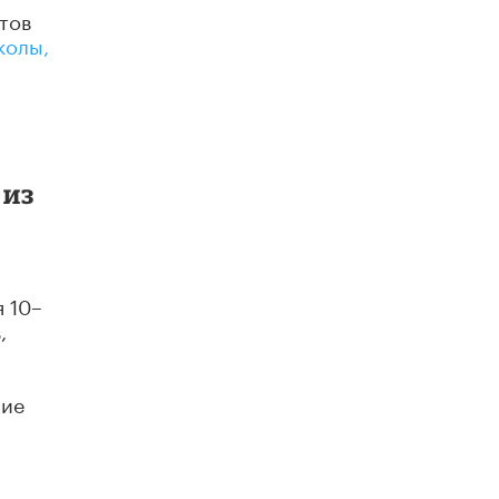
тов
Академик РАН предупредил, что
колы,
ChatGPT отучит школьников думать
1 ИЮНЯ /
ШКОЛЬНИКИ
 из
 10–
,
ние