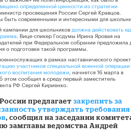
священо определенной ценности из стратегии
л министр просвещения России Сергей Кравцов.
ны быть современными и интересными для школьни
ой кампании для школьников
должна действовать е
грамма
. Вице-спикер Госдумы Ирина Яровая на
одателей при Федеральном собрании предложила 
я о подготовке такой программы.
военнослужащих в рамках наставнического проек
тацию участников специальной военной операции
ского воспитания молодежи
, начнется 16 марта в
б этом сообщил в среду первый заместитель
ента РФ Сергей Кириенко.
 России предлагает
закрепить за
язанность утверждать требования
ов
, сообщил на заседании комитет
ию замглавы ведомства Андрей