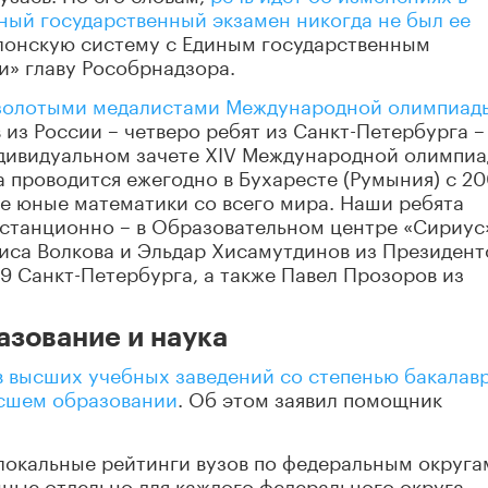
ный государственный экзамен никогда не был ее
олонскую систему с Единым государственным
и» главу Рособрнадзора.
золотыми медалистами Международной олимпиад
 из России – четверо ребят из Санкт-Петербурга –
дивидуальном зачете XIV Международной олимпи
а проводится ежегодно в Бухаресте (Румыния) с 2
е юные математики со всего мира. Наши ребята
станционно – в Образовательном центре «Сириус
иса Волкова и Эльдар Хисамутдинов из Президент
 Санкт-Петербурга, а также Павел Прозоров из
азование и наука
 высших учебных заведений со степенью бакалав
ысшем образовании
. Об этом заявил помощник
локальные рейтинги вузов по федеральным округа
нные отдельно для каждого федерального округа