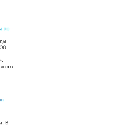
ы по
ады
008
».
ского
ра
м. В