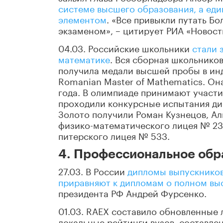
системе высшего образования, а еди
элементом
. «Все привыкли путать Б
экзаменом», – цитирует РИА «Новост
04.03. Российские школьники
стали 
математике
. Вся сборная школьников
получила медали высшей пробы в ин
Romanian Master of Mathematics. Он
года. В олимпиаде принимают участи
проходили конкурсные испытания ди
Золото получили Роман Кузнецов, Ал
физико-математического лицея № 239
питерского лицея № 533.
4. Профессиональное обр
27.03. В России
дипломы выпускников
приравняют к дипломам о полном в
президента РФ Андрей Фурсенко.
01.03. RAEX составило обновленные 
локальные рейтинги вузов, составле