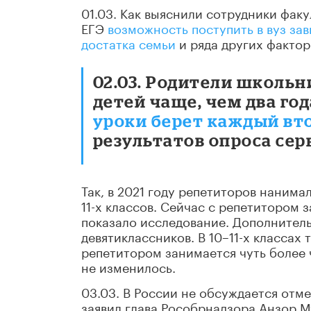
01.03. Как выяснили сотрудники фак
ЕГЭ
возможность поступить в вуз за
достатка семьи
и ряда других фактор
02.03. Родители школь
детей чаще, чем два год
уроки берет каждый вт
результатов опроса серв
Так, в 2021 году репетиторов наним
11-х классов. Сейчас с репетитором
показало исследование. Дополнител
девятиклассников. В 10–11-х классах 
репетитором занимается чуть более ч
не изменилось.
03.03. В России не обсуждается отме
заявил глава Рособрнадзора Анзор М