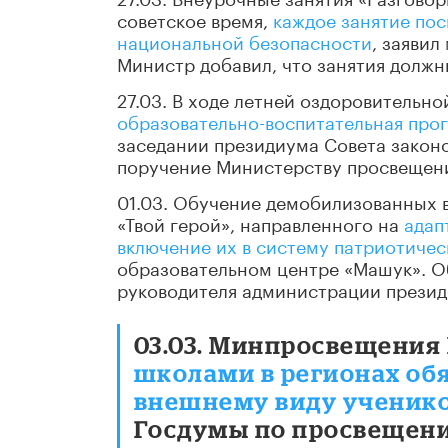
советское время,
каждое занятие по
национальной безопасности
, заяви
Министр добавил, что занятия долж
27.03. В ходе летней оздоровительн
образовательно-воспитательная про
заседании президиума Совета закон
поручение Министерству просвещени
01.03. Обучение демобилизованных 
«Твой герой», направленного на
адап
включение их в систему патриотиче
образовательном центре «Машук». О
руководителя администрации презид
03.03. Минпросвещения
школами в регионах об
внешнему виду ученик
Госдумы по просвещен