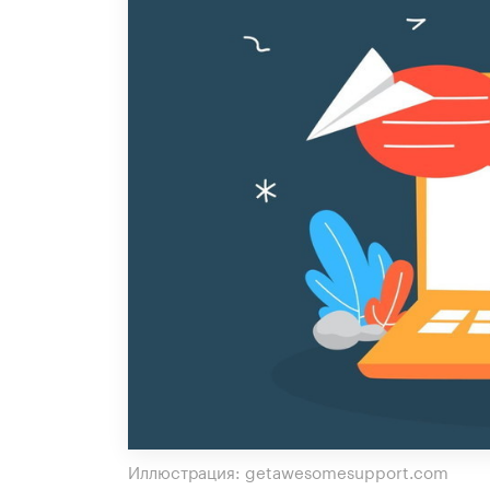
Иллюстрация: getawesomesupport.com