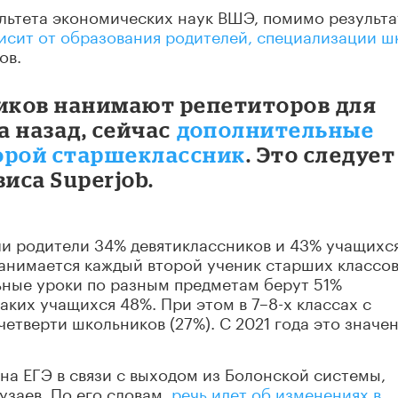
ультета экономических наук ВШЭ, помимо результа
висит от образования родителей, специализации ш
ов.
ников нанимают репетиторов для
а назад, сейчас
дополнительные
орой старшеклассник
. Это следует
иса Superjob.
али родители 34% девятиклассников и 43% учащихся
 занимается каждый второй ученик старших классов
ьные уроки по разным предметам берут 51%
таких учащихся 48%. При этом в 7–8-х классах с
етверти школьников (27%). С 2021 года это значе
на ЕГЭ в связи с выходом из Болонской системы,
узаев. По его словам,
речь идет об изменениях в