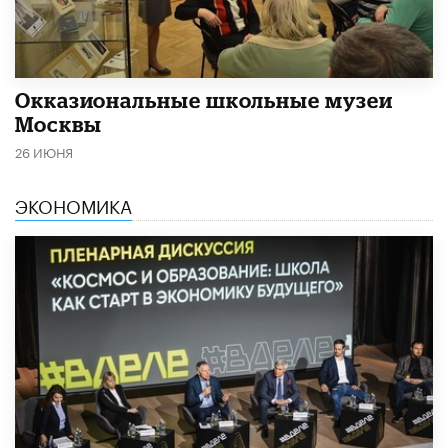
​Окказиональные школьные музеи
Москвы
26 ИЮНЯ
ЭКОНОМИКА