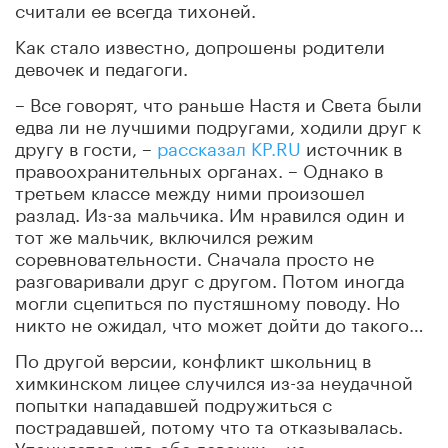
считали ее всегда тихоней.
Как стало известно, допрошены родители
девочек и педагоги.
– Все говорят, что раньше Настя и Света были
едва ли не лучшими подругами, ходили друг к
другу в гости, –
рассказал KP.RU
источник в
правоохранительных органах. – Однако в
третьем классе между ними произошел
разлад. Из-за мальчика. Им нравился один и
тот же мальчик, включился режим
соревновательности. Сначала просто не
разговаривали друг с другом. Потом иногда
могли сцепиться по пустяшному поводу. Но
никто не ожидал, что может дойти до такого…
По другой версии, конфликт школьниц в
химкинском лицее случился из-за неудачной
попытки нападавшей подружиться с
пострадавшей, потому что та отказывалась.
Уточняется, что обе девочки – из