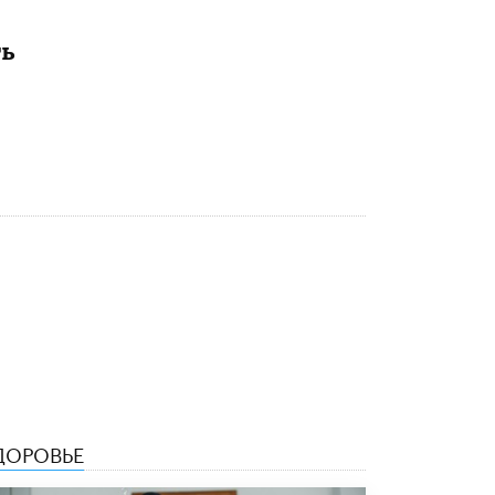
Рособрнадзор ответил на жалобы
ть
школьников на ошибки в ЕГЭ по
русскому
8 ИЮНЯ /
ЕГЭ И ОГЭ
Школа «СКОЛКА» и Госкорпорация
«Росатом» подписали соглашение о
сотрудничестве
8 ИЮНЯ /
ОБРАЗОВАТЕЛЬНАЯ ПОЛИТИКА
Депутаты призвали не отклонять
дипломы только из-за не пройденного
антиплагиата
5 ИЮНЯ /
ЧТО ПРОИСХОДИТ?
Минпросвещения просят добавить в
школьные учебники примеры женщин-
инженеров
5 ИЮНЯ /
УЧЕБНИКИ
Уличенный в списывании школьник
ДОРОВЬЕ
вернул себе призовое место на
олимпиаде через суд