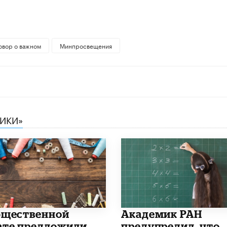
овор о важном
Минпросвещения
НИКИ»
бщественной
Академик РАН
ате предложили
предупредил, что