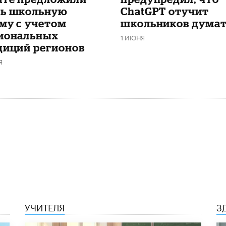
ь школьную
ChatGPT отучит
му с учетом
школьников дума
иональных
1 ИЮНЯ
диций регионов
Я
УЧИТЕЛЯ
З