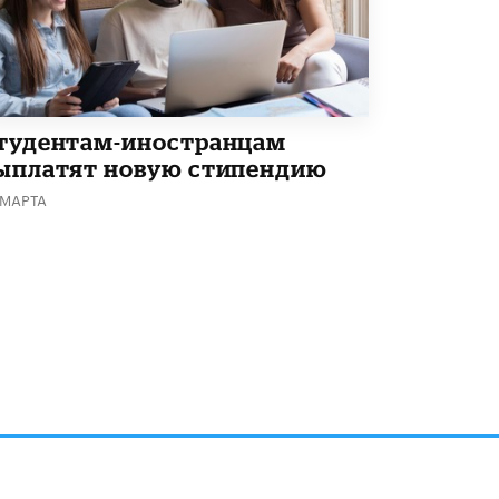
Академик РАН предупредил, что
ChatGPT отучит школьников думать
1 ИЮНЯ /
ШКОЛЬНИКИ
тудентам-иностранцам
ыплатят новую стипендию
 МАРТА