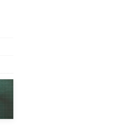
исторические объекты
11 ИЮНЯ /
ГОРОДСКОЕ ОБРАЗОВАНИЕ
​Почти 50 новых объектов образования
открыли в этом учебном году в Москве
10 ИЮНЯ /
ГОРОДСКОЕ ОБРАЗОВАНИЕ
Госдума приняла закон о детских SIM-
картах
10 ИЮНЯ /
ДЕТИ
Глава СПЧ предложил вернуть в школы
устные переходные экзамены
9 ИЮНЯ /
КАЧЕСТВО ОБРАЗОВАНИЯ
​Объединяя дошкольный мир
8 ИЮНЯ /
АНОНС
«Сколково» и ГК «Просвещение»
анонсировали запуск акселератора
технологических решений для всех
уровней образования
8 ИЮНЯ /
ЧТО ПРОИСХОДИТ?