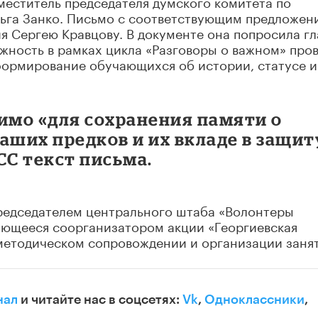
меститель председателя думского комитета по
ьга Занко. Письмо с соответствующим предложен
 Сергею Кравцову. В документе она попросила гл
ность в рамках цикла «Разговоры о важном» про
формирование обучающихся об истории, статусе и
имо «для сохранения памяти о
аших предков и их вкладе в защит
СС текст письма.
председателем центрального штаба «Волонтеры
ляющееся соорганизатором акции «Георгиевская
 методическом сопровождении и организации занят
нал
и читайте нас в соцсетях:
Vk
,
Одноклассники
,