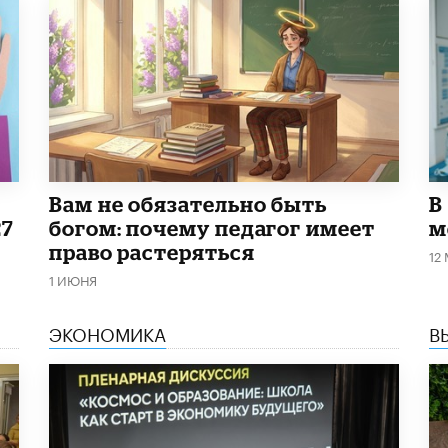
​Вам не обязательно быть
В
27
богом: почему педагог имеет
м
право растеряться
12
1 ИЮНЯ
ЭКОНОМИКА
В