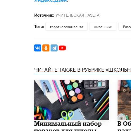
Яндекс.Дзен
.
Источник:
УЧИТЕЛЬСКАЯ ГАЗЕТА
Теги:
георгиевская лента
школьники
Разг
ЧИТАЙТЕ ТАКЖЕ В РУБРИКЕ «ШКОЛЬ
Минимальный набор
В О
товаров для школы
пал