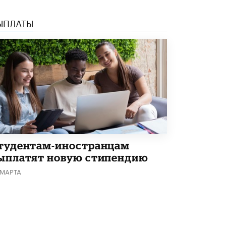
5 ИЮНЯ /
ЧТО ПРОИСХОДИТ?
ЫПЛАТЫ
«Евгений Онегин» станет обязательным
для повторения в 10–11-х классах
4 ИЮНЯ /
КАЧЕСТВО ОБРАЗОВАНИЯ
В Общественной палате предложили
шить школьную форму с учетом
национальных традиций регионов
4 ИЮНЯ /
ШКОЛЬНИКИ
В Госдуме предложили ввести онлайн-
формат для апелляций ЕГЭ
3 ИЮНЯ /
ЕГЭ И ОГЭ
тудентам-иностранцам
​Яндекс выпустил бесплатный курс по
ыплатят новую стипендию
защите от ИИ-мошенничества
2 ИЮНЯ /
BIG DATA
 МАРТА
В России начнут применять новые
подходы к разрешению конфликтов в
школах
2 ИЮНЯ /
ПОДРОСТКИ