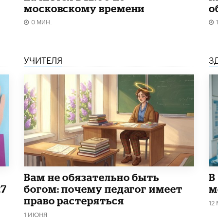
московскому времени
о
0 МИН.
УЧИТЕЛЯ
З
​Вам не обязательно быть
В
27
богом: почему педагог имеет
м
право растеряться
12
1 ИЮНЯ