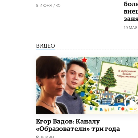
бол
8 ИЮНЯ
/
вне
зан
19 МАЯ
ВИДЕО
Егор Вадов: Каналу
«Образователи» три года
18 МИН.