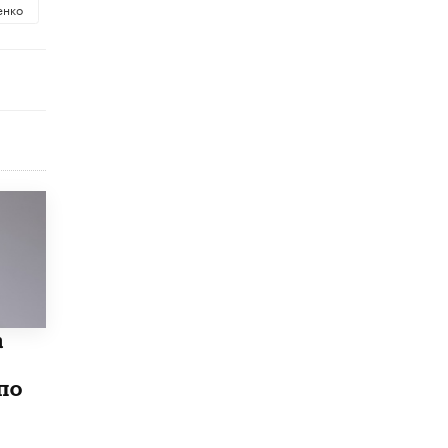
енко
схемах мошенничества в период сдачи
ЕГЭ
19 ИЮНЯ /
ЕГЭ И ОГЭ
​Яндекс выпустил отчёт об устойчивом
развитии за 2025 год
17 ИЮНЯ /
АНАЛИТИКА
Московский выпускной на ВДНХ
соберет более 60 артистов
17 ИЮНЯ /
ГОРОДСКОЕ ОБРАЗОВАНИЕ
Названы лучшие российские вузы в
2026 году по версии RAEX
16 ИЮНЯ /
АНАЛИТИКА
В России предложили ввести
обязательные уроки каллиграфии в
а
детских садах
11 ИЮНЯ /
ВОСПИТАНИЕ
по
​Как будущие реставраторы – студенты
столичного колледжа, помогают
восстанавливать культурные и