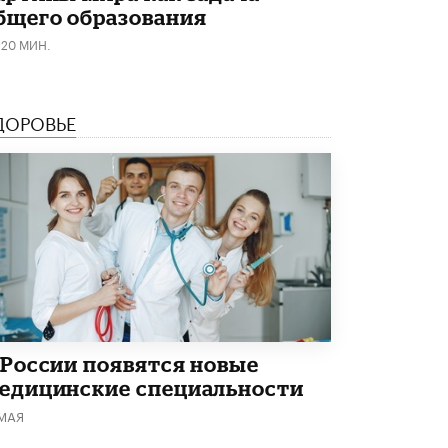
бщего образования
Рособрнадзор ответил на жалобы
120 МИН.
школьников на ошибки в ЕГЭ по
русскому
8 ИЮНЯ /
ЕГЭ И ОГЭ
ДОРОВЬЕ
Школа «СКОЛКА» и Госкорпорация
«Росатом» подписали соглашение о
сотрудничестве
8 ИЮНЯ /
ОБРАЗОВАТЕЛЬНАЯ ПОЛИТИКА
Депутаты призвали не отклонять
дипломы только из-за не пройденного
антиплагиата
5 ИЮНЯ /
ЧТО ПРОИСХОДИТ?
Минпросвещения просят добавить в
школьные учебники примеры женщин-
инженеров
5 ИЮНЯ /
УЧЕБНИКИ
 России появятся новые
едицинские специальности
Уличенный в списывании школьник
 МАЯ
вернул себе призовое место на
олимпиаде через суд