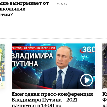
ьше выигрывает от
15 МАЯ
школьных
ятий?
Ежегодная пресс-конференция
К
Владимира Путина – 2021
Ф
начнётся в 12:00 по
к