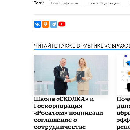
Теги:
Элла Памфилова
Совет Федерации
ЧИТАЙТЕ ТАКЖЕ В РУБРИКЕ «ОБРАЗ
Школа «СКОЛКА» и
​По
Госкорпорация
доп
«Росатом» подписали
обр
соглашение о
эфф
сотрудничестве
реп