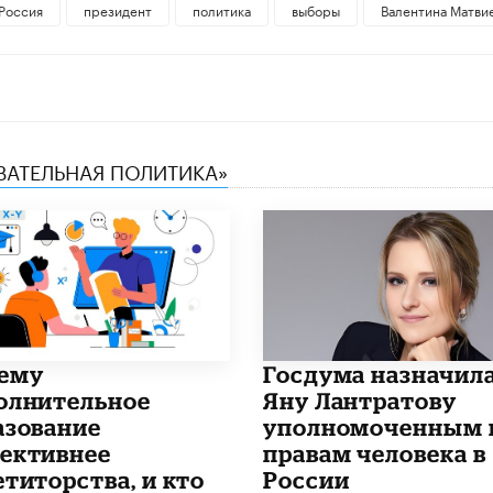
Россия
президент
политика
выборы
Валентина Матви
ОВАТЕЛЬНАЯ ПОЛИТИКА»
чему
Госдума назначил
олнительное
Яну Лантратову
азование
уполномоченным 
ективнее
правам человека в
етиторства, и кто
России