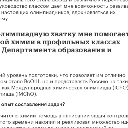
уководство классом дает мне возможность развив
 настоящих олимпиадников, вдохновляться их
ему.
 олимпиадную хватку мне помогае
ой химии в профильных классах
 Департамента образования и
й уровень подготовки, что позволяет им отлично
ном этапе ВсОШ, но и представлять Россию на так
 как Международная химическая олимпиада (IChO)
пиада (IMChO).
в опыт составления задач?
 учителю химии помощь в написании задач контро
 того времени накопил и реализовал множество ид
 и приятных задач по окраске соединений до