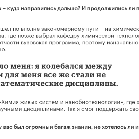
х – куда направились дальше? И продолжились ли 
ошел по вполне закономерному пути – на химичес
а, где позже выбрал кафедру химической техноло
тчасти вузовская программа, поэтому изначально
но.
ло меня: я колебался между
для меня все же стали не
математические дисциплины.
«Химия живых систем и нанобиотехнологии», где 
аучными дисциплинами. Так я смог поддержать св
 у вас был огромный багаж знаний, не хотелось ли 