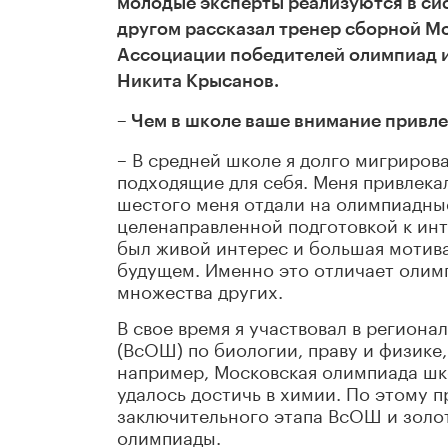
молодые эксперты реализуются в
си
другом рассказал тренер сборной М
Ассоциации победителей олимпиад и
Никита Крысанов.
– Чем в школе ваше внимание привл
– В средней школе я долго мигриров
подходящие для себя. Меня привлекало
шестого меня отдали на олимпиадные 
целенаправленной подготовкой к инт
был живой интерес и большая мотив
будущем. Именно это отличает олим
множества других.
В свое время я участвовал в регион
(ВсОШ) по биологии, праву и физике,
например, Московская олимпиада шк
удалось достичь в химии. По этому 
заключительного этапа ВсОШ и зол
олимпиады.