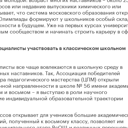
рсов или недавние выпускники химического или
ывает, что система московского образования отк
. Олимпиады формируют у школьников особый скла
ности в будущем. Уже на первых курсах универси
ным сообществом и начинать строить карьеру в с
ециалисты участвовать в классическом школьном
листы все чаще вовлекаются в школьную среду в
ных наставников. Так, Ассоциация победителей
ра педагогического мастерства (ЦПМ) открыли
чной направленности в школе № 56 имени академ
ом и восьмом – я выступаю в роли научного
ние индивидуальной образовательной траектории
ссов открывает для учеников большие академичес
ий, полученный к восьмому классу, позволяет им
униципального этапа ВсОШ и различных перечнев