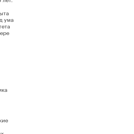
Академик РАН предупредил, что
ChatGPT отучит школьников думать
рыта
1 ИЮНЯ /
ШКОЛЬНИКИ
д ума
тета
фере
ика
кие
ых