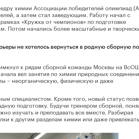
афедру химии Ассоциации победителей олимпиад (
телей, а затем стал заведующим. Работу начал с
 рамках «Кружка от чемпионов» по подготовке
м. Потом начались более масштабные и творческ
рьеры не хотелось вернуться в родную сборную п
примкнул к рядам сборной команды Москвы на ВсО
начала вел занятия по химии природных соединени
лы – неорганическую, физическую и даже
ным специалистом. Кроме того, новый статус поз
адную подготовку. Будучи тренером сборной, поня
ажно изучать и преподавать все вместе. Разбирая
лки к другим разделам химии или даже привлекат