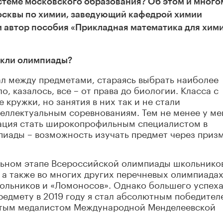
стем
е
московского образования
?
Об этом и много
осквы по химии, заведующий кафедрой химии
 автор пособия «Прикладная математика для хим
екли олимпиады?
ал между предметами, стараясь выбрать наиболее
, казалось, все – от права до биологии. Класса с
кружки, но занятия в них так и не стали
еллектуальным соревнованиям. Тем не менее у ме
ация стать широкопрофильным специалистом в
пиады – возможность изучать предмет через приз
альном этапе Всероссийской олимпиады школьнико
 а также во многих других перечневых олимпиадах,
ольников и «Ломоносов». Однако большего успех
предмету в 2019 году я стал абсолютным победител
отым медалистом Международной Менделеевской