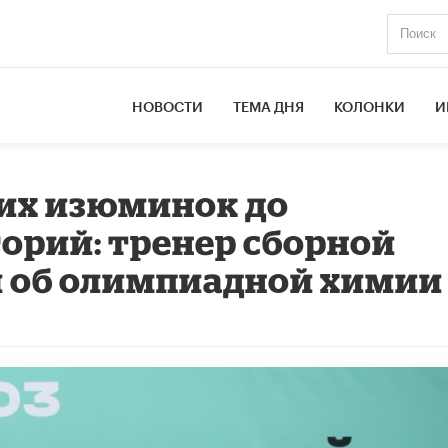
НОВОСТИ
ТЕМА ДНЯ
КОЛОНКИ
И
их изюминок до
орий: тренер сборной
л об олимпиадной химии