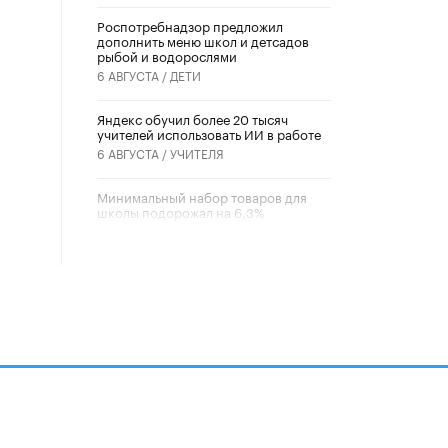
Роспотребнадзор предложил
дополнить меню школ и детсадов
рыбой и водорослями
6 АВГУСТА /
ДЕТИ
​Яндекс обучил более 20 тысяч
учителей использовать ИИ в работе
6 АВГУСТА /
УЧИТЕЛЯ
Минимальный набор товаров для
школы подорожал на 6,3%
5 АВГУСТА /
ШКОЛЬНИКИ
Вышел в свет новый номер научно-
публицистического журнала
«Образовательная политика» № 2
(2026)
3 ИЮЛЯ /
АНОНС
Школьники и студенты Москвы
почтили память героев Великой
Отечественной войны
22 ИЮНЯ /
ГОРОДСКОЕ ОБРАЗОВАНИЕ
алов