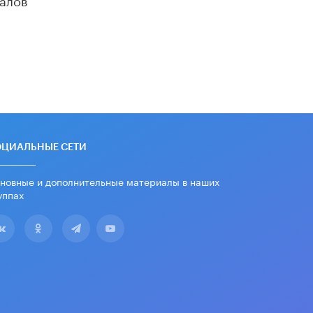
«Егор, давай во двор!»
22 ИЮНЯ /
АНОНС
Из закона о регулировании ИИ
убрали запрет на иностранные
нейросети
22 ИЮНЯ /
BIG DATA
Рособрнадзор предупредил о трех
схемах мошенничества в период
сдачи ЕГЭ
ОЦИАЛЬНЫЕ СЕТИ
19 ИЮНЯ /
ЕГЭ И ОГЭ
новные и дополнительные материалы в наших
​Яндекс выпустил отчёт об
уппах
устойчивом развитии за 2025 год
17 ИЮНЯ /
АНАЛИТИКА
Московский выпускной на ВДНХ
соберет более 60 артистов
17 ИЮНЯ /
ГОРОДСКОЕ ОБРАЗОВАНИЕ
Названы лучшие российские вузы в
2026 году по версии RAEX