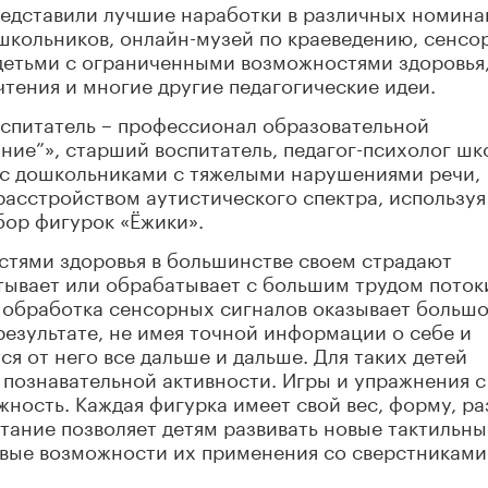
редставили лучшие наработки в различных номина
ошкольников, онлайн-музей по краеведению, сенс
 детьми с ограниченными возможностями здоровья
чтения и многие другие педагогические идеи.
спитатель – профессионал образовательной
ие”», старший воспитатель, педагог-психолог шк
т с дошкольниками с тяжелыми нарушениями речи,
расстройством аутистического спектра, используя
бор фигурок «Ёжики».
стями здоровья в большинстве своем страдают
тывает или обрабатывает с большим трудом поток
 обработка сенсорных сигналов оказывает больш
результате, не имея точной информации о себе и
я от него все дальше и дальше. Для таких детей
познавательной активности. Игры и упражнения с
ность. Каждая фигурка имеет свой вес, форму, ра
етание позволяет детям развивать новые тактильны
вые возможности их применения со сверстниками»