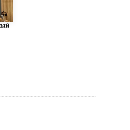
Академик РАН предупредил, что
ChatGPT отучит школьников думать
1 ИЮНЯ /
ШКОЛЬНИКИ
бый