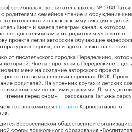
рофессионалы», воспитатель школы № 1788 Татья
 с родителями семейное чтение и обсуждение кни
ого интеллекта и навыков коммуникации у детей.
итель Книг» и завела телеграм-канал, в котором
огает дошкольникам и их родителям узнавать о
нову проекта легли авторские обучающие видеорол
тературных героях, но и вдохновляют на чтение.
ко от писательского городка Переделкино, котор
й историей. Частые прогулки в Переделкине с дет
хновили меня на создание авторского проекта
оторого стал вымышленный персонаж ЛЮК. Проект
ание родителей. На утренних кругах и детских со
нными книгами со своими друзьями. Дома у детей
– чтение перед сном», – рассказала Татьяна Барсу
 можно ознакомиться
на сайте
Корпоративного
ния.
одится Всероссийской общественной организацие
ной сферы дошкольного образования «Воспитате