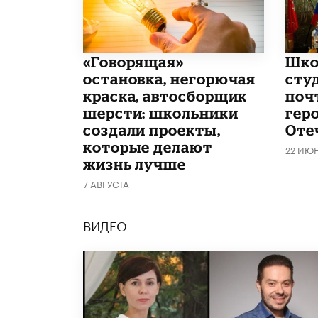
​«Говорящая»
Шко
остановка, негорючая
сту
краска, автосборщик
поч
шерсти: школьники
гер
создали проекты,
Оте
которые делают
22 ИЮ
жизнь лучше
7 АВГУСТА
ВИДЕО