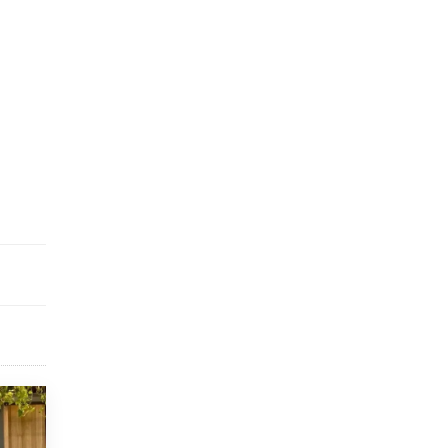
5 ИЮНЯ /
ЧТО ПРОИСХОДИТ?
«Евгений Онегин» станет обязательным
для повторения в 10–11-х классах
4 ИЮНЯ /
КАЧЕСТВО ОБРАЗОВАНИЯ
В Общественной палате предложили
шить школьную форму с учетом
национальных традиций регионов
4 ИЮНЯ /
ШКОЛЬНИКИ
В Госдуме предложили ввести онлайн-
формат для апелляций ЕГЭ
3 ИЮНЯ /
ЕГЭ И ОГЭ
​Яндекс выпустил бесплатный курс по
защите от ИИ-мошенничества
2 ИЮНЯ /
BIG DATA
В России начнут применять новые
подходы к разрешению конфликтов в
школах
2 ИЮНЯ /
ПОДРОСТКИ