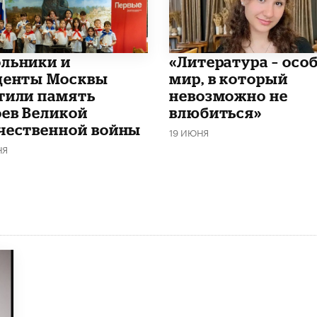
льники и
​«Литература – осо
денты Москвы
мир, в который
тили память
невозможно не
оев Великой
влюбиться»
чественной войны
19 ИЮНЯ
НЯ