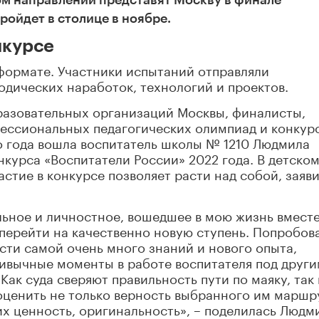
ройдет в столице в ноябре.
нкурсе
формате. Участники испытаний отправляли
дических наработок, технологий и проектов.
азовательных организаций Москвы, финалисты,
фессиональных педагогических олимпиад и конкур
о года вошла воспитатель школы № 1210 Людмила
курса «Воспитатели России» 2022 года. В детском
стие в конкурсе позволяет расти над собой, заяви
ьное и личностное, вошедшее в мою жизнь вместе
 перейти на качественно новую ступень. Попробов
ести самой очень много знаний и нового опыта,
привычные моменты в работе воспитателя под друг
Как суда сверяют правильность пути по маяку, так 
 оценить не только верность выбранного им маршр
 их ценность, оригинальность», – поделилась Людм