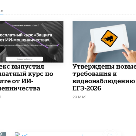
»
декс выпустил
Утверждены новы
платный курс по
требования к
ите от ИИ-
видеонаблюдению
енничества
ЕГЭ-2026
Я
29 МАЯ