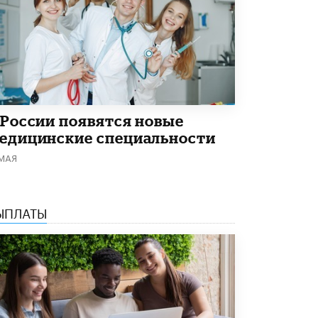
Академик РАН предупредил, что
ChatGPT отучит школьников думать
1 ИЮНЯ /
ШКОЛЬНИКИ
 России появятся новые
едицинские специальности
 МАЯ
ЫПЛАТЫ