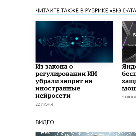
ЧИТАЙТЕ ТАКЖЕ В РУБРИКЕ «BIG DATA
Из закона о
​Ян
регулировании ИИ
бес
убрали запрет на
защ
иностранные
мош
нейросети
2 ИЮН
22 ИЮНЯ
ВИДЕО