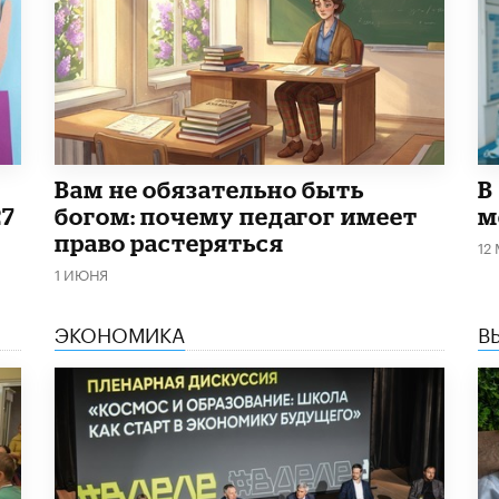
​Вам не обязательно быть
В
27
богом: почему педагог имеет
м
право растеряться
12
1 ИЮНЯ
ЭКОНОМИКА
В