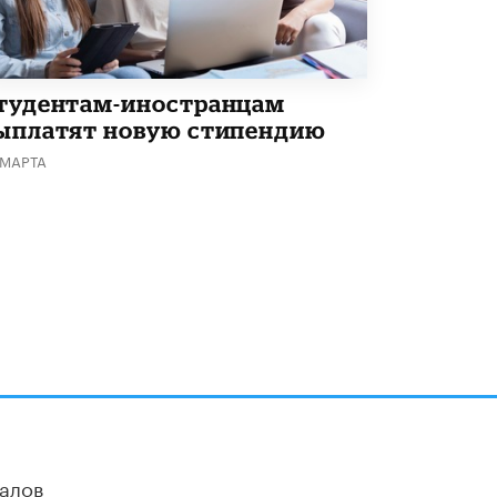
тудентам-иностранцам
ыплатят новую стипендию
 МАРТА
алов