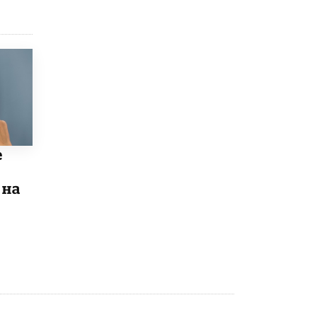
Рособрнадзор ответил на жалобы
школьников на ошибки в ЕГЭ по
русскому
8 ИЮНЯ /
ЕГЭ И ОГЭ
Школа «СКОЛКА» и Госкорпорация
«Росатом» подписали соглашение о
сотрудничестве
8 ИЮНЯ /
ОБРАЗОВАТЕЛЬНАЯ ПОЛИТИКА
е
Депутаты призвали не отклонять
дипломы только из-за не пройденного
антиплагиата
 на
5 ИЮНЯ /
ЧТО ПРОИСХОДИТ?
Минпросвещения просят добавить в
школьные учебники примеры женщин-
инженеров
5 ИЮНЯ /
УЧЕБНИКИ
Уличенный в списывании школьник
вернул себе призовое место на
олимпиаде через суд