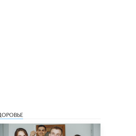
5 ИЮНЯ /
ЧТО ПРОИСХОДИТ?
«Евгений Онегин» станет обязательным
для повторения в 10–11-х классах
4 ИЮНЯ /
КАЧЕСТВО ОБРАЗОВАНИЯ
В Общественной палате предложили
шить школьную форму с учетом
национальных традиций регионов
4 ИЮНЯ /
ШКОЛЬНИКИ
В Госдуме предложили ввести онлайн-
формат для апелляций ЕГЭ
3 ИЮНЯ /
ЕГЭ И ОГЭ
​Яндекс выпустил бесплатный курс по
защите от ИИ-мошенничества
2 ИЮНЯ /
BIG DATA
ДОРОВЬЕ
В России начнут применять новые
подходы к разрешению конфликтов в
школах
2 ИЮНЯ /
ПОДРОСТКИ