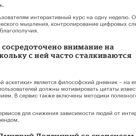
».
ьзователям интерактивный курс на одну неделю. 
ического мышления, контролирование цифровых сл
благополучия.
 сосредоточено внимание на
кольку с ней часто сталкиваются
 аскетики» является философский дневник – на е
 пользователей должны мотивировать цитаты изве
ием. В сервис также включены методики полезног
ервисов для снижения зависимости людей от инте
рендом.
Дмитрий Долгицкий со скепсисом