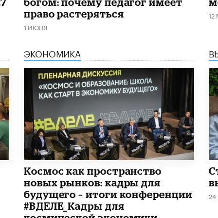
27
богом: почему педагог имеет
м
право растеряться
12
1 ИЮНЯ
ЭКОНОМИКА
В
Космос как пространство
С
новых рынков: кадры для
в
будущего – итоги конференции
24
#ВДЕЛЕ_Кадры для
космической экономики