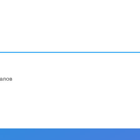
В Минобрнауки рассказали о новых
правилах приема в аспирантуру
1 ИЮНЯ /
КАЧЕСТВО ОБРАЗОВАНИЯ
алов