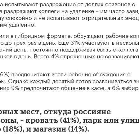
 испытывают раздражение от долгих созвонов с
 раздражают коллеги на удаленке – им часто зави
ому спокойно и не испытывают отрицательных эмо
им удаленно.
или в гибридном формате, обсуждают рабочие во
о до трех раз в день. Еще 31% участвуют в несколь
очий день, постоянно поддерживая связь с коллег
нков в день. Всего 4% опрошенных не созваниваю
6%) предпочитают вести рабочие обсуждения с
ры. Однако каждый десятый готов созваниваться в
 них 9% предпочитают общение в кафе, а 6% выби
рных мест, откуда россияне
ны, – кровать (41%), парк или ули
 (18%), и магазин (14%).