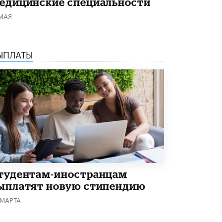
едицинские специальности
4 ИЮНЯ /
КАЧЕСТВО ОБРАЗОВАНИЯ
 МАЯ
В Общественной палате предложили
шить школьную форму с учетом
национальных традиций регионов
4 ИЮНЯ /
ШКОЛЬНИКИ
ЫПЛАТЫ
В Госдуме предложили ввести онлайн-
формат для апелляций ЕГЭ
3 ИЮНЯ /
ЕГЭ И ОГЭ
​Яндекс выпустил бесплатный курс по
защите от ИИ-мошенничества
2 ИЮНЯ /
BIG DATA
В России начнут применять новые
подходы к разрешению конфликтов в
школах
2 ИЮНЯ /
ПОДРОСТКИ
тудентам-иностранцам
ыплатят новую стипендию
Академик РАН предупредил, что
 МАРТА
ChatGPT отучит школьников думать
1 ИЮНЯ /
ШКОЛЬНИКИ