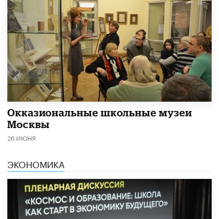
​Окказиональные школьные музеи
Москвы
26 ИЮНЯ
ЭКОНОМИКА