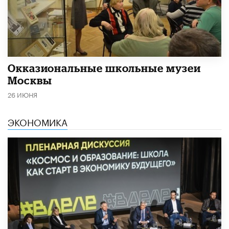
​Окказиональные школьные музеи
Москвы
26 ИЮНЯ
ЭКОНОМИКА