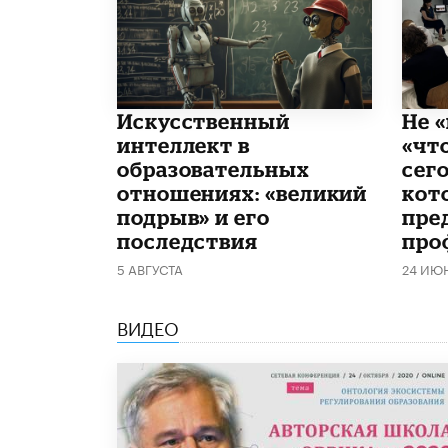
​Искусственный
Не «
интеллект в
«чт
образовательных
сего
отношениях: «великий
кот
подрыв» и его
пре
последствия
про
5 АВГУСТА
24 ИЮ
ВИДЕО