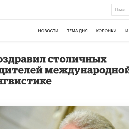
НОВОСТИ
ТЕМА ДНЯ
КОЛОНКИ
И
оздравил столичных
дителей международно
нгвистике