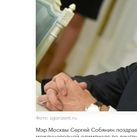
Фото: ugorizont.ru
Мэр Москвы Сергей Собянин поздрав
международной олимпиаде по лингви