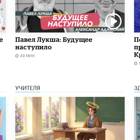
е
Павел Лукша: Будущее
П
наступило
п
К
49 МИН.
УЧИТЕЛЯ
З