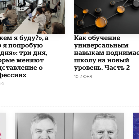
кем я буду?», а
​Как обучение
о я попробую
универсальным
дня»: три дня,
навыкам поднима
орые меняют
школу на новый
дставление о
уровень. Часть 2
фессиях
10 ИЮНЯ
НЯ