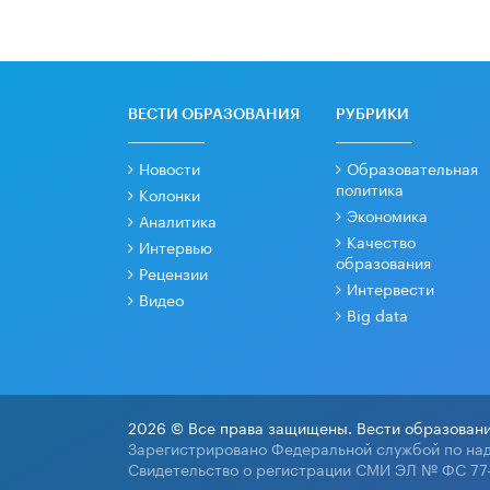
ВЕСТИ ОБРАЗОВАНИЯ
РУБРИКИ
Новости
Образовательная
политика
Колонки
Экономика
Аналитика
Качество
Интервью
образования
Рецензии
Интервести
Видео
Big data
2026 © Все права защищены. Вести образовани
Зарегистрировано Федеральной службой по над
Свидетельство о регистрации СМИ ЭЛ № ФС 77-