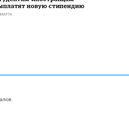
ыплатят новую стипендию
Академик РАН предупредил, что
ChatGPT отучит школьников думать
 МАРТА
1 ИЮНЯ /
ШКОЛЬНИКИ
алов