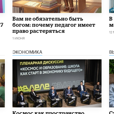
​Вам не обязательно быть
В
27
богом: почему педагог имеет
м
право растеряться
12
1 ИЮНЯ
ЭКОНОМИКА
В
Космос как пространство
С