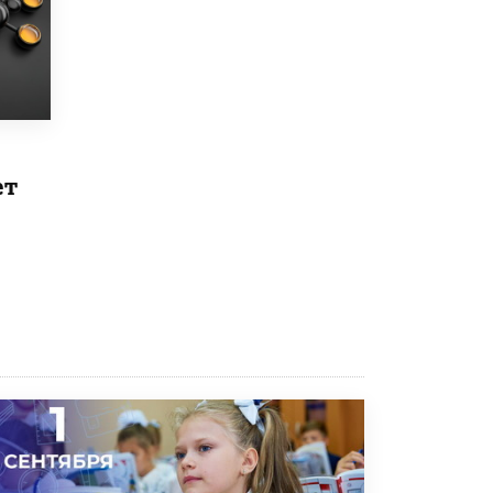
исторические объекты
11 ИЮНЯ /
ГОРОДСКОЕ ОБРАЗОВАНИЕ
​Почти 50 новых объектов образования
открыли в этом учебном году в Москве
10 ИЮНЯ /
ГОРОДСКОЕ ОБРАЗОВАНИЕ
Госдума приняла закон о детских SIM-
ет
картах
10 ИЮНЯ /
ДЕТИ
Глава СПЧ предложил вернуть в школы
устные переходные экзамены
9 ИЮНЯ /
КАЧЕСТВО ОБРАЗОВАНИЯ
​Объединяя дошкольный мир
8 ИЮНЯ /
АНОНС
«Сколково» и ГК «Просвещение»
анонсировали запуск акселератора
технологических решений для всех
уровней образования
8 ИЮНЯ /
ЧТО ПРОИСХОДИТ?