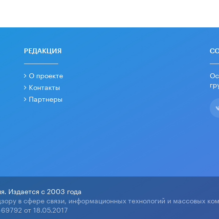
РЕДАКЦИЯ
С
О проекте
Ос
гр
Контакты
Партнеры
я. Издается с 2003 года
зору в сфере связи, информационных технологий и массовых ко
69792 от 18.05.2017