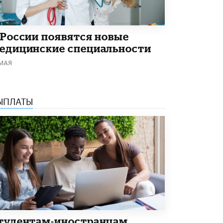
5 ИЮНЯ /
ЧТО ПРОИСХОДИТ?
«Евгений Онегин» станет обязательным
для повторения в 10–11-х классах
 России появятся новые
4 ИЮНЯ /
КАЧЕСТВО ОБРАЗОВАНИЯ
едицинские специальности
 МАЯ
В Общественной палате предложили
шить школьную форму с учетом
национальных традиций регионов
4 ИЮНЯ /
ШКОЛЬНИКИ
ЫПЛАТЫ
В Госдуме предложили ввести онлайн-
формат для апелляций ЕГЭ
3 ИЮНЯ /
ЕГЭ И ОГЭ
​Яндекс выпустил бесплатный курс по
защите от ИИ-мошенничества
2 ИЮНЯ /
BIG DATA
В России начнут применять новые
подходы к разрешению конфликтов в
школах
2 ИЮНЯ /
ПОДРОСТКИ
тудентам-иностранцам