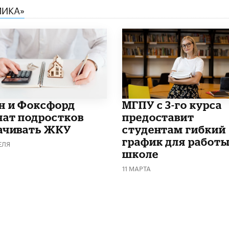
МИКА»
н и Фоксфорд
МГПУ с 3-го курса
чат подростков
предоставит
ачивать ЖКУ
студентам гибкий
график для работы
ЕЛЯ
школе
11 МАРТА