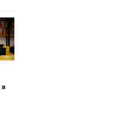
открыли в этом учебном году в Москве
10 ИЮНЯ /
ГОРОДСКОЕ ОБРАЗОВАНИЕ
Госдума приняла закон о детских SIM-
картах
10 ИЮНЯ /
ДЕТИ
Глава СПЧ предложил вернуть в школы
устные переходные экзамены
9 ИЮНЯ /
КАЧЕСТВО ОБРАЗОВАНИЯ
​Объединяя дошкольный мир
8 ИЮНЯ /
АНОНС
 в
«Сколково» и ГК «Просвещение»
анонсировали запуск акселератора
технологических решений для всех
уровней образования
8 ИЮНЯ /
ЧТО ПРОИСХОДИТ?
Рособрнадзор ответил на жалобы
школьников на ошибки в ЕГЭ по
русскому