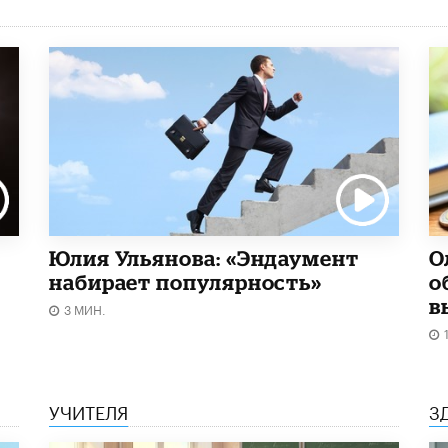
Юлия Ульянова: «Эндаумент
О
набирает популярность»
о
в
3 МИН.
УЧИТЕЛЯ
З