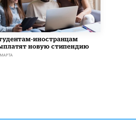
В Минобрнауки рассказали о новых
правилах приема в аспирантуру
1 ИЮНЯ /
КАЧЕСТВО ОБРАЗОВАНИЯ
тудентам-иностранцам
ыплатят новую стипендию
 МАРТА