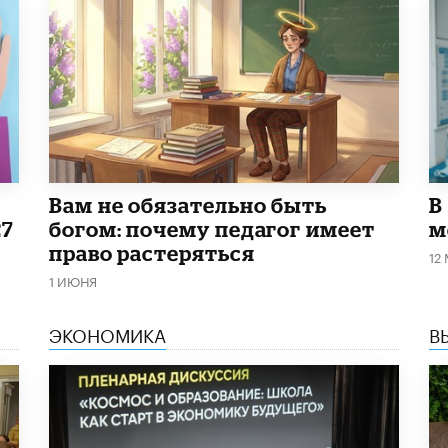
​Вам не обязательно быть
В
27
богом: почему педагог имеет
м
право растеряться
12
1 ИЮНЯ
ЭКОНОМИКА
В