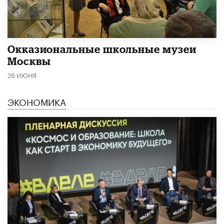
​Окказиональные школьные музеи
Москвы
26 ИЮНЯ
ЭКОНОМИКА