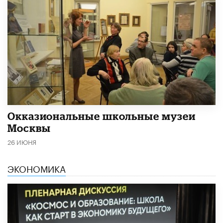
​Окказиональные школьные музеи
Москвы
26 ИЮНЯ
ЭКОНОМИКА