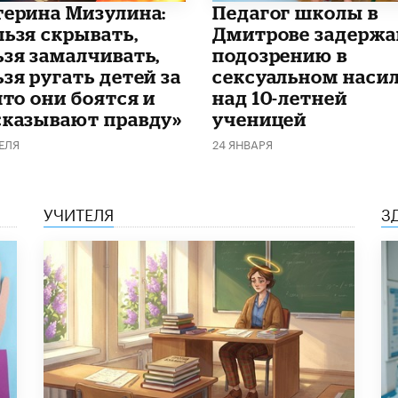
терина Мизулина:
Педагог школы в
льзя скрывать,
Дмитрове задержа
ьзя замалчивать,
подозрению в
зя ругать детей за
сексуальном наси
что они боятся и
над 10-летней
сказывают правду»
ученицей
ЕЛЯ
24 ЯНВАРЯ
УЧИТЕЛЯ
З