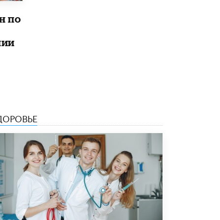
Рособрнадзор ответил на жалобы
н по
школьников на ошибки в ЕГЭ по
русскому
8 ИЮНЯ /
ЕГЭ И ОГЭ
лии
Школа «СКОЛКА» и Госкорпорация
«Росатом» подписали соглашение о
сотрудничестве
8 ИЮНЯ /
ОБРАЗОВАТЕЛЬНАЯ ПОЛИТИКА
Депутаты призвали не отклонять
дипломы только из-за не пройденного
ДОРОВЬЕ
антиплагиата
5 ИЮНЯ /
ЧТО ПРОИСХОДИТ?
Минпросвещения просят добавить в
школьные учебники примеры женщин-
инженеров
5 ИЮНЯ /
УЧЕБНИКИ
Уличенный в списывании школьник
вернул себе призовое место на
олимпиаде через суд