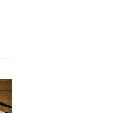
исторические объекты
11 ИЮНЯ /
ГОРОДСКОЕ ОБРАЗОВАНИЕ
​Почти 50 новых объектов образования
открыли в этом учебном году в Москве
10 ИЮНЯ /
ГОРОДСКОЕ ОБРАЗОВАНИЕ
Госдума приняла закон о детских SIM-
картах
10 ИЮНЯ /
ДЕТИ
Глава СПЧ предложил вернуть в школы
устные переходные экзамены
9 ИЮНЯ /
КАЧЕСТВО ОБРАЗОВАНИЯ
​Объединяя дошкольный мир
8 ИЮНЯ /
АНОНС
«Сколково» и ГК «Просвещение»
анонсировали запуск акселератора
технологических решений для всех
уровней образования
8 ИЮНЯ /
ЧТО ПРОИСХОДИТ?