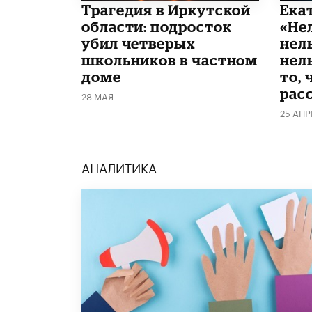
Трагедия в Иркутской
Ека
области: подросток
«Не
убил четверых
нел
школьников в частном
нель
доме
то, 
рас
28 МАЯ
25 АПР
АНАЛИТИКА