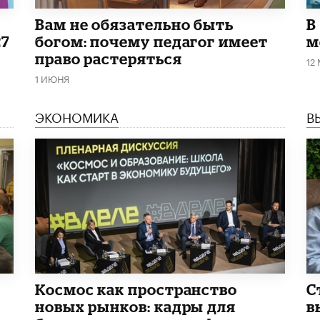
​Вам не обязательно быть
В
27
богом: почему педагог имеет
м
право растеряться
12
1 ИЮНЯ
ЭКОНОМИКА
В
Космос как пространство
С
новых рынков: кадры для
в