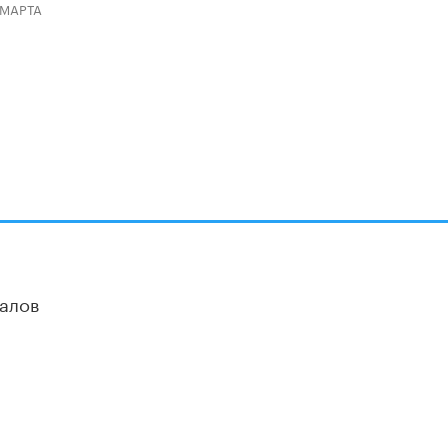
 МАРТА
Академик РАН предупредил, что
ChatGPT отучит школьников думать
1 ИЮНЯ /
ШКОЛЬНИКИ
алов