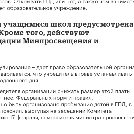
сов. Открывать ГПД или нет, а также чем занимать
ает образовательное учреждение.
а учащимися школ предусмотрена
Кроме того, действуют
дации Минпросвещения и
улирование – дает право образовательной органи
оваривается, что учредитель вправе устанавливать
родленного дня.
едителя организации снижать размер этой платы
т нее. Федеральных норм и правил,
но быть организовано пребывание детей в ГПД, в
 пояснил, выступая на заседании Комитета
ию 17 февраля, заместитель министра просвещен
полномочия регионов, предоставив им право