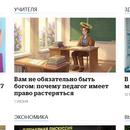
УЧИТЕЛЯ
З
​Вам не обязательно быть
В
27
богом: почему педагог имеет
м
право растеряться
12
1 ИЮНЯ
ЭКОНОМИКА
В