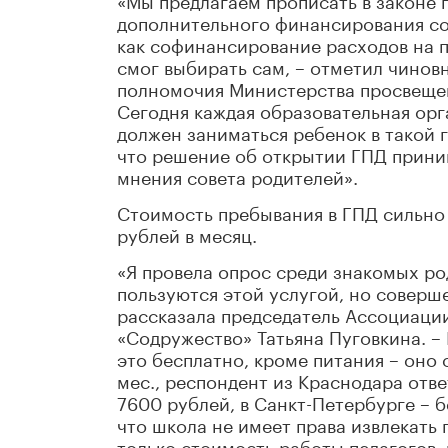
дополнительного финансирования соз
как софинансирование расходов на п
смог выбирать сам, – отметил чинов
полномочия Министерства просвеще
Сегодня каждая образовательная орг
должен заниматься ребенок в такой 
что решение об открытии ГПД прини
мнения совета родителей».
Стоимость пребывания в ГПД сильно 
рублей в месяц.
«Я провела опрос среди знакомых ро
пользуются этой услугой, но соверш
рассказала председатель Ассоциаци
«Содружество» Татьяна Пуговкина. – 
это бесплатно, кроме питания – оно 
мес., респондент из Краснодара ответ
7600 рублей, в Санкт-Петербурге – 
что школа не имеет права извлекать
только стоимость работы педагогов, 