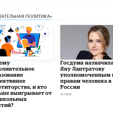
ОВАТЕЛЬНАЯ ПОЛИТИКА»
чему
Госдума назначил
олнительное
Яну Лантратову
азование
уполномоченным 
ективнее
правам человека в
етиторства, и кто
России
ьше выигрывает от
15 МАЯ
школьных
ятий?