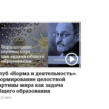
Академик РАН предупредил, что
ChatGPT отучит школьников думать
1 ИЮНЯ /
ШКОЛЬНИКИ
луб «Норма и деятельность»:
ормирование целостной
артины мира как задача
бщего образования
120 МИН.