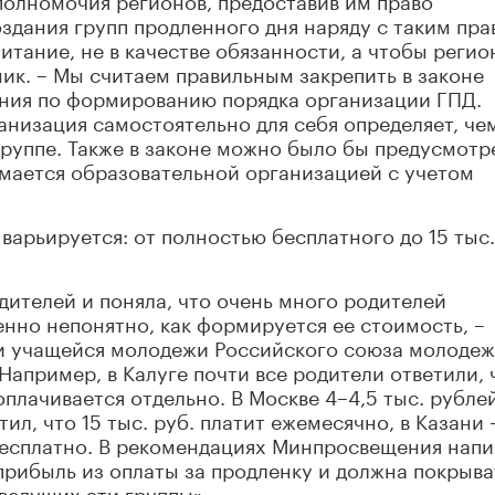
дания групп продленного дня наряду с таким пра
итание, не в качестве обязанности, а чтобы регио
ник. – Мы считаем правильным закрепить в законе
ния по формированию порядка организации ГПД.
анизация самостоятельно для себя определяет, че
группе. Также в законе можно было бы предусмотр
мается образовательной организацией с учетом
варьируется: от полностью бесплатного до 15 тыс.
дителей и поняла, что очень много родителей
енно непонятно, как формируется ее стоимость, –
и учащейся молодежи Российского союза молоде
Например, в Калуге почти все родители ответили, 
оплачивается отдельно. В Москве 4–4,5 тыс. рубле
ил, что 15 тыс. руб. платит ежемесячно, в Казани 
бесплатно. В рекомендациях Минпросвещения напи
 прибыль из оплаты за продленку и должна покрыва
ведущих эти группы».