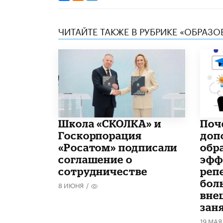
ЧИТАЙТЕ ТАКЖЕ В РУБРИКЕ «ОБРАЗ
Школа «СКОЛКА» и
​По
Госкорпорация
доп
«Росатом» подписали
обр
соглашение о
эфф
сотрудничестве
реп
бол
8 ИЮНЯ
/
вне
зан
19 МАЯ