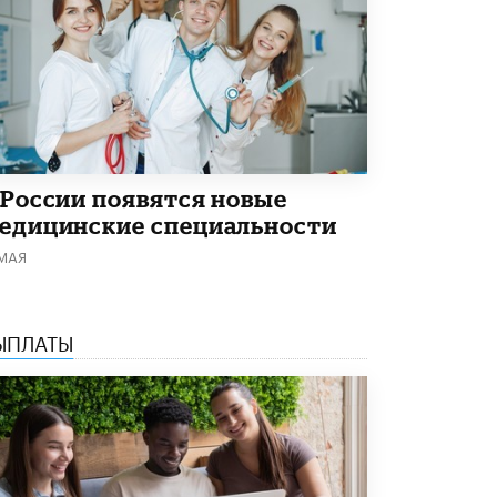
Рособрнадзор ответил на жалобы
школьников на ошибки в ЕГЭ по
русскому
8 ИЮНЯ /
ЕГЭ И ОГЭ
Школа «СКОЛКА» и Госкорпорация
«Росатом» подписали соглашение о
сотрудничестве
8 ИЮНЯ /
ОБРАЗОВАТЕЛЬНАЯ ПОЛИТИКА
 России появятся новые
едицинские специальности
Депутаты призвали не отклонять
 МАЯ
дипломы только из-за не пройденного
антиплагиата
5 ИЮНЯ /
ЧТО ПРОИСХОДИТ?
ЫПЛАТЫ
Минпросвещения просят добавить в
школьные учебники примеры женщин-
инженеров
5 ИЮНЯ /
УЧЕБНИКИ
Уличенный в списывании школьник
вернул себе призовое место на
олимпиаде через суд