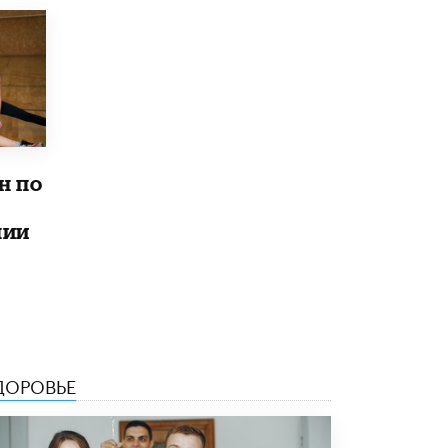
исторические объекты
11 ИЮНЯ /
ГОРОДСКОЕ ОБРАЗОВАНИЕ
​Почти 50 новых объектов образования
открыли в этом учебном году в Москве
10 ИЮНЯ /
ГОРОДСКОЕ ОБРАЗОВАНИЕ
Госдума приняла закон о детских SIM-
картах
н по
10 ИЮНЯ /
ДЕТИ
лии
Глава СПЧ предложил вернуть в школы
устные переходные экзамены
9 ИЮНЯ /
КАЧЕСТВО ОБРАЗОВАНИЯ
​Объединяя дошкольный мир
8 ИЮНЯ /
АНОНС
«Сколково» и ГК «Просвещение»
ДОРОВЬЕ
анонсировали запуск акселератора
технологических решений для всех
уровней образования
8 ИЮНЯ /
ЧТО ПРОИСХОДИТ?