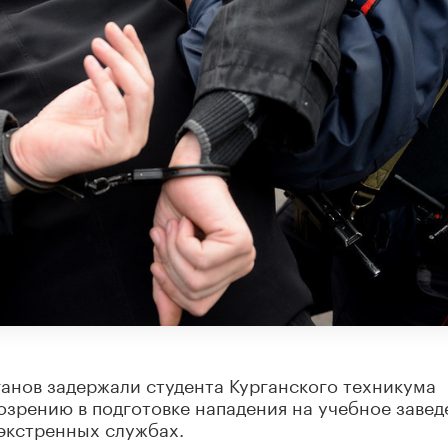
анов задержали студента Курганского техникума
озрению в подготовке нападения на учебное завед
экстренных службах.