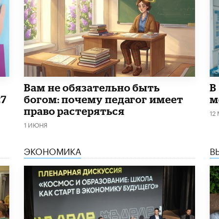
​Вам не обязательно быть
В
27
богом: почему педагог имеет
м
право растеряться
12
1 ИЮНЯ
ЭКОНОМИКА
В