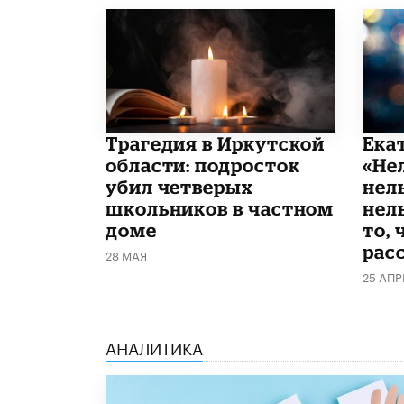
Трагедия в Иркутской
Ека
области: подросток
«Не
убил четверых
нел
школьников в частном
нель
доме
то, 
рас
28 МАЯ
25 АПР
АНАЛИТИКА