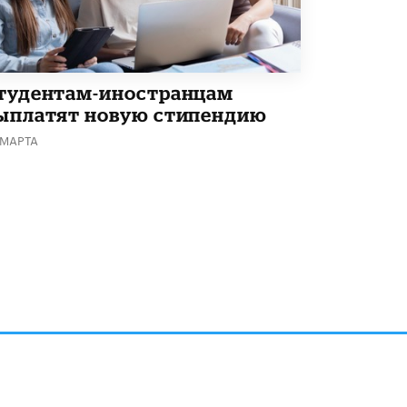
5 ИЮНЯ /
ЧТО ПРОИСХОДИТ?
«Евгений Онегин» станет обязательным
для повторения в 10–11-х классах
4 ИЮНЯ /
КАЧЕСТВО ОБРАЗОВАНИЯ
тудентам-иностранцам
ыплатят новую стипендию
В Общественной палате предложили
шить школьную форму с учетом
 МАРТА
национальных традиций регионов
4 ИЮНЯ /
ШКОЛЬНИКИ
В Госдуме предложили ввести онлайн-
формат для апелляций ЕГЭ
3 ИЮНЯ /
ЕГЭ И ОГЭ
​Яндекс выпустил бесплатный курс по
защите от ИИ-мошенничества
2 ИЮНЯ /
BIG DATA
В России начнут применять новые
подходы к разрешению конфликтов в
школах
2 ИЮНЯ /
ПОДРОСТКИ
алов