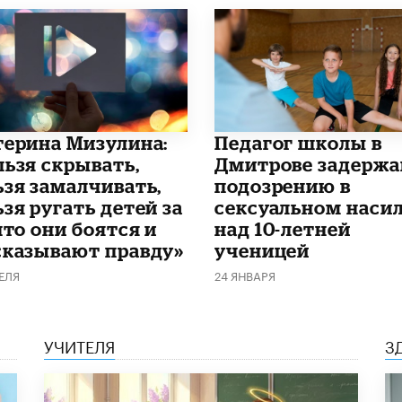
терина Мизулина:
Педагог школы в
льзя скрывать,
Дмитрове задержа
ьзя замалчивать,
подозрению в
зя ругать детей за
сексуальном наси
что они боятся и
над 10-летней
сказывают правду»
ученицей
ЕЛЯ
24 ЯНВАРЯ
УЧИТЕЛЯ
З