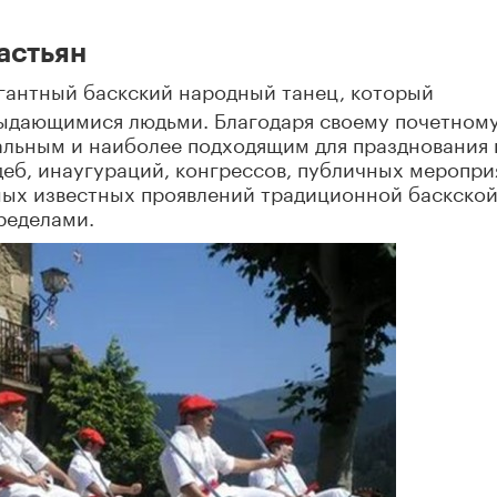
астьян
гантный баскский народный танец, который
 выдающимися людьми. Благодаря своему почетном
альным и наиболее подходящим для празднования 
деб, инаугураций, конгрессов, публичных меропри
амых известных проявлений традиционной баскско
пределами.