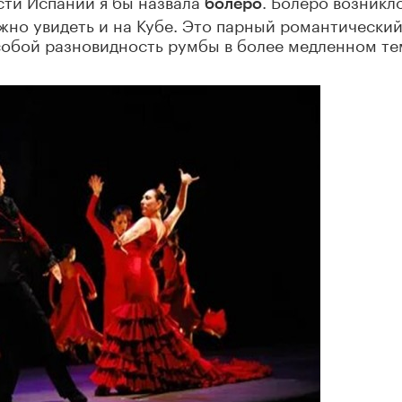
сти Испании я бы назвала
. Болеро возникло
болеро
можно увидеть и на Кубе. Это парный романтически
собой разновидность румбы в более медленном те