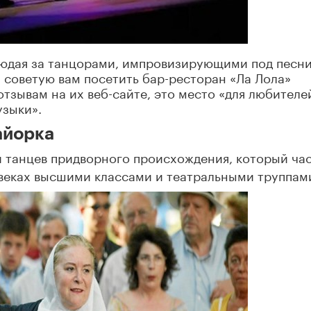
людая за танцорами, импровизирующими под песни
я советую вам посетить бар-ресторан «Ла Лола»
 отзывам на их веб-сайте, это место «для любителе
узыки».
айорка
и танцев придворного происхождения, который ча
I веках высшими классами и театральными труппам